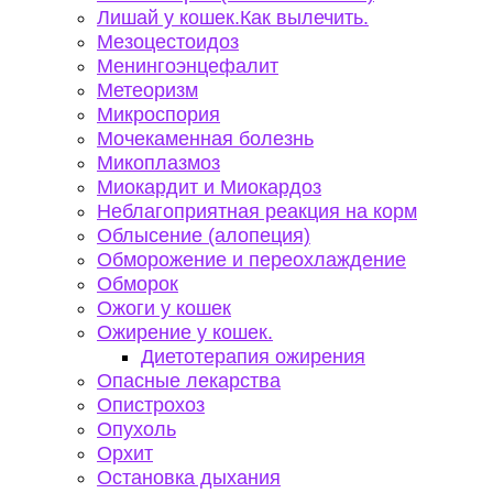
Лишай у кошек.Как вылечить.
Мезоцестоидоз
Менингоэнцефалит
Метеоризм
Микроспория
Мочекаменная болезнь
Микоплазмоз
Миокардит и Миокардоз
Неблагоприятная реакция на корм
Облысение (алопеция)
Обморожение и переохлаждение
Обморок
Ожоги у кошек
Ожирение у кошек.
Диетотерапия ожирения
Опасные лекарства
Опистрохоз
Опухоль
Орхит
Остановка дыхания