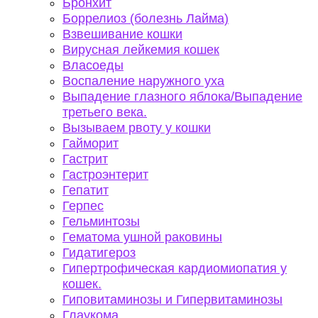
Бронхит
Боррелиоз (болезнь Лайма)
Взвешивание кошки
Вирусная лейкемия кошек
Власоеды
Воспаление наружного уха
Выпадение глазного яблока/Выпадение
третьего века.
Вызываем рвоту у кошки
Гайморит
Гастрит
Гастроэнтерит
Гепатит
Герпес
Гельминтозы
Гематома ушной раковины
Гидатигероз
Гипертрофическая кардиомиопатия у
кошек.
Гиповитаминозы и Гипервитаминозы
Глаукома