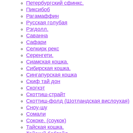
Петербургский сфинкс.
Пиксибоб
Рагамаффин
Русская голубая
Рэгдолл.
Саванна
Сафари
Селкирк рекс
Серенгети.
Сиамская кошка.
Сибирская кошка.
Сингапурская кошка
Скиф тай дон
Скогкэт
Скоттиш-страйт
Скоттиш-фолд (Шотландская вислоухая)
Сноу-шу
Сомали
Сококе. (соукок)
Тайская кошка.