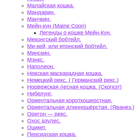
Малайская кошка.
Мандарин.
Манчкин.
Мейн-кун (Maine Coon)
Легенды о кошке Мейн-Кун.
Меконгский бобтейл.
Ми-кей, или японский бобтейл.
Минскин.
Мэнкс.
Наполеон.
Невская маскарадная кошка.
Немецкий рекс. ( Германский рекс.)
Норвежская лесная кошка. (Скогкэт)
Нибелунг.
Ориентальная короткошерстная.
Ориентальная длинношёрстая. (Яванез.)
Орегон — рекс.
Охос азулес.
Оцикет.
Персидская кошка.