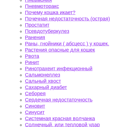
Пневмония
Пневмоторакс
Почему кошка икает?
Почечная недостаточность (острая)
Простатит
Псевдотуберкулез
Ранения
Раны, гнойники ( абсцесс ) у кошек.
Растения опасные для кошек
Рвота
Ринит
Ринотрахеит инфекционный
Сальмонеллез
Сальный хвост
Сахарный диабет
Себорея
Сердечная недостаточность
Синовит
Синусит
Системная красная волчанка
Солнечный, или тепловой удар