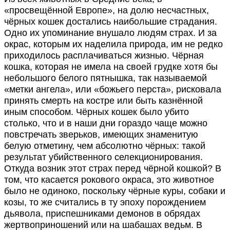
«просвещённой Европе», на долю несчастных,
чёрных кошек достались наибольшие страдания.
Одно их упоминание внушало людям страх. И за
окрас, которым их наделила природа, им не редко
приходилось расплачиваться жизнью. Чёрная
кошка, которая не имела на своей грудке хотя бы
небольшого белого пятнышка, так называемой
«метки ангела», или «божьего перста», рисковала
принять смерть на костре или быть казнённой
иным способом. Чёрных кошек было убито
столько, что и в наши дни гораздо чаще можно
повстречать зверьков, имеющих знаменитую
белую отметину, чем абсолютно чёрных: такой
результат убийственного селекционирования.
Откуда возник этот страх перед чёрной кошкой? В
том, что касается рокового окраса, это животное
было не одиноко, поскольку чёрные куры, собаки и
козы, то же считались в ту эпоху порождением
дьявола, приспешниками демонов в обрядах
жертвоприношений или на шабашах ведьм. В