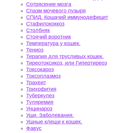
Сотрясение мозга
Спазм мочевого пузыря
СПИД. Кошачий иммунодефицит
Стафилококкоз
Столбняк
Стоячий воротник
Температура у кошек.
Тениоз
Терапия для трусливых кошек.
Тиреотоксикоз, или Гипертиреоз
Токсокароз
Токсоплазмоз
Трахеит
Трихофития
Туберкулез
Туляремия
Унцинароз
Уши. Заболевания.
Ушные клещи к кошек.
Фавус