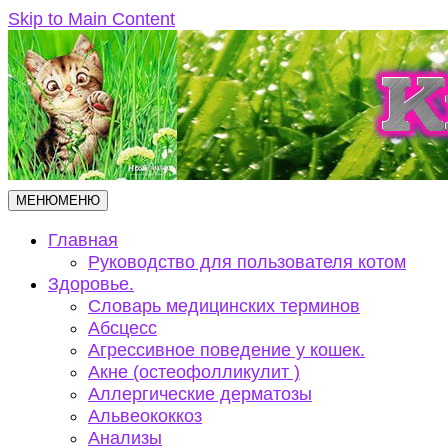
Skip to Main Content
МЕНЮ
МЕНЮ
Главная
Руководство для пользователя котом
Здоровье.
Словарь медицинских терминов
Абсцесс
Агрессивное поведение у кошек.
Акне (остеофолликулит )
Аллергические дерматозы
Альвеококкоз
Анализы