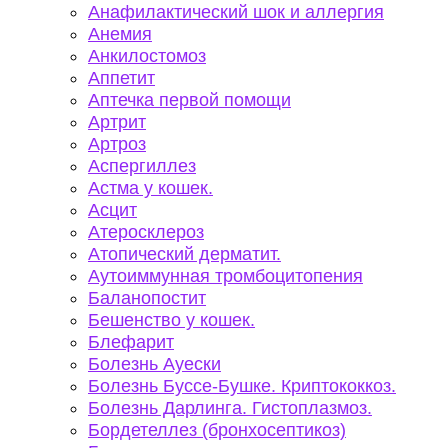
Анафилактический шок и аллергия
Анемия
Анкилостомоз
Аппетит
Аптечка первой помощи
Артрит
Артроз
Аспергиллез
Астма у кошек.
Асцит
Атеросклероз
Атопический дерматит.
Аутоиммунная тромбоцитопения
Баланопостит
Бешенство у кошек.
Блефарит
Болезнь Ауески
Болезнь Буссе-Бушке. Криптококкоз.
Болезнь Дарлинга. Гистоплазмоз.
Бордетеллез (бронхосептикоз)