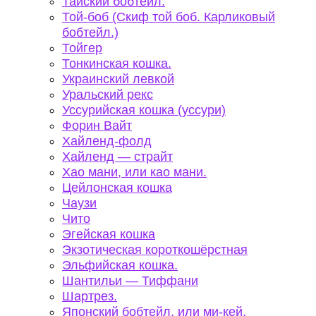
Тайский бобтейл.
Той-боб (Скиф той боб. Карликовый
бобтейл.)
Тойгер
Тонкинская кошка.
Украинский левкой
Уральский рекс
Уссурийская кошка (уссури)
Форин Вайт
Хайленд-фолд
Хайленд — страйт
Хао мани, или као мани.
Цейлонская кошка
Чаузи
Чито
Эгейская кошка
Экзотическая короткошёрстная
Эльфийская кошка.
Шантильи — Тиффани
Шартрез.
Японский бобтейл, или ми-кей.