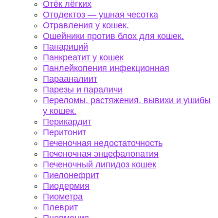
Отёк лёгких
Отодектоз — ушная чесотка
Отравления у кошек.
Ошейники против блох для кошек.
Панариций
Панкреатит у кошек
Панлейкопения инфекционная
Парааналиит
Парезы и параличи
Переломы, растяжения, вывихи и ушибы
у кошек.
Перикардит
Перитонит
Печеночная недостаточность
Печеночная энцефалопатия
Печеночный липидоз кошек
Пиелонефрит
Пиодермия
Пиометра
Плеврит