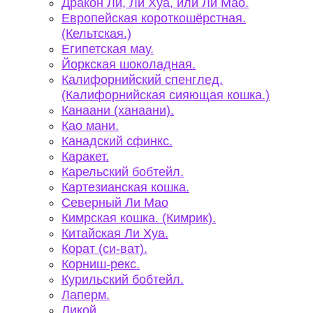
Дракон Ли, Ли Хуа, или Ли Мао.
Европейская короткошёрстная.
(Кельтская.)
Египетская мау.
Йоркская шоколадная.
Калифорнийский спенглед.
(Калифорнийская сияющая кошка.)
Канаани (ханаани).
Као мани.
Канадский сфинкс.
Каракет.
Карельский бобтейл.
Картезианская кошка.
Северный Ли Мао
Кимрская кошка. (Кимрик).
Китайская Ли Хуа.
Корат (си-ват).
Корниш-рекс.
Курильский бобтейл.
Лаперм.
Ликой.