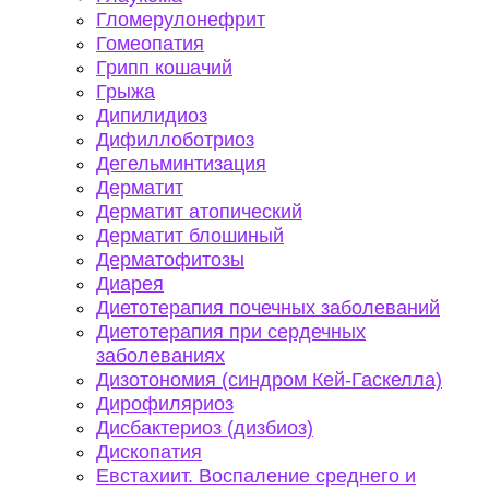
Гломерулонефрит
Гомеопатия
Грипп кошачий
Грыжа
Дипилидиоз
Дифиллоботриоз
Дегельминтизация
Дерматит
Дерматит атопический
Дерматит блошиный
Дерматофитозы
Диарея
Диетотерапия почечных заболеваний
Диетотерапия при сердечных
заболеваниях
Дизотономия (синдром Кей-Гаскелла)
Дирофиляриоз
Дисбактериоз (дизбиоз)
Дископатия
Евстахиит. Воспаление среднего и