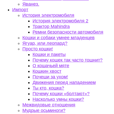
Яванез.
Импорт
История электромобиля
История электромобиля 2
Трактор Mahindra
Ремни безопасности автомобиля
Кошки и собаки умнее младенцев
Ягуар, или леопард?
Просто кошки!
Кошки и пакеты
Почему кошек так часто тошнит?
О кошачьей мяте
Кошкин хвост
Почеши за ухом!
Движения перед нападением
Ты кто, кошка?
Почему кошки «болтают»?
Насколько умны кошки?
Межвидовые отношения
Мудрые осьминоги?