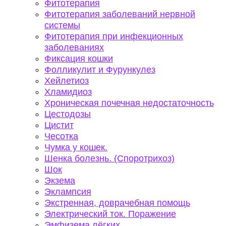
Фитотерапия
Фитотерапия заболеваний нервной
системы
Фитотерапия при инфекционных
заболеваниях
Фиксация кошки
Фолликулит и Фурункулез
Хейлетиоз
Хламидиоз
Хроническая почечная недостаточность
Цестодозы
Цистит
Чесотка
Чумка у кошек.
Шенка болезнь. (Споротрихоз)
Шок
Экзема
Эклампсия
Экстренная, доврачебная помощь
Электрический ток. Поражение
Эмфизема лёгких