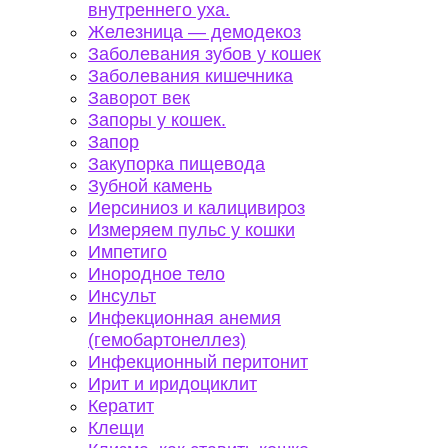
внутреннего уха.
Железница — демодекоз
Заболевания зубов у кошек
Заболевания кишечника
Заворот век
Запоры у кошек.
Запор
Закупорка пищевода
Зубной камень
Иерсиниоз и калицивироз
Измеряем пульс у кошки
Импетиго
Инородное тело
Инсульт
Инфекционная анемия
(гемобартонеллез)
Инфекционный перитонит
Ирит и иридоциклит
Кератит
Клещи