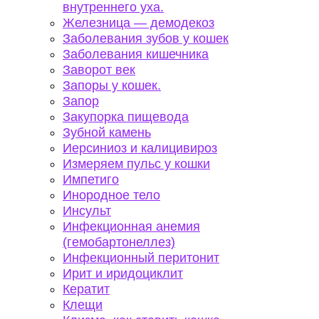
внутреннего уха.
Железница — демодекоз
Заболевания зубов у кошек
Заболевания кишечника
Заворот век
Запоры у кошек.
Запор
Закупорка пищевода
Зубной камень
Иерсиниоз и калицивироз
Измеряем пульс у кошки
Импетиго
Инородное тело
Инсульт
Инфекционная анемия
(гемобартонеллез)
Инфекционный перитонит
Ирит и иридоциклит
Кератит
Клещи