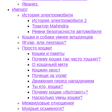
Яванез.
Импорт
История электромобиля
История электромобиля 2
Трактор Mahindra
Ремни безопасности автомобиля
Кошки и собаки умнее младенцев
Ягуар, или леопард?
Просто кошки!
Кошки и пакеты
Почему кошек так часто тошнит?
О кошачьей мяте
Кошкин хвост
Почеши за ухом!
Движения перед нападением
Ты кто, кошка?
Почему кошки «болтают»?
Насколько умны кошки?
Межвидовые отношения
Мудрые осьминоги?