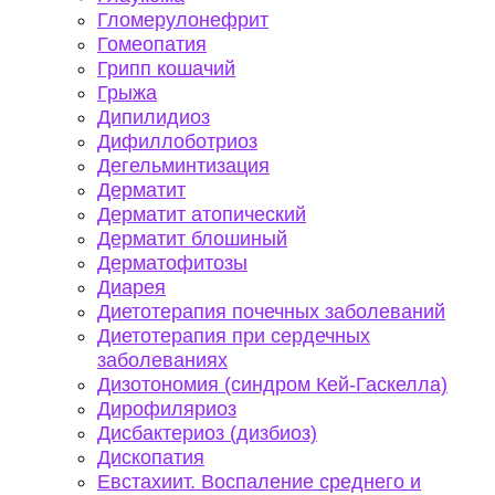
Гломерулонефрит
Гомеопатия
Грипп кошачий
Грыжа
Дипилидиоз
Дифиллоботриоз
Дегельминтизация
Дерматит
Дерматит атопический
Дерматит блошиный
Дерматофитозы
Диарея
Диетотерапия почечных заболеваний
Диетотерапия при сердечных
заболеваниях
Дизотономия (синдром Кей-Гаскелла)
Дирофиляриоз
Дисбактериоз (дизбиоз)
Дископатия
Евстахиит. Воспаление среднего и