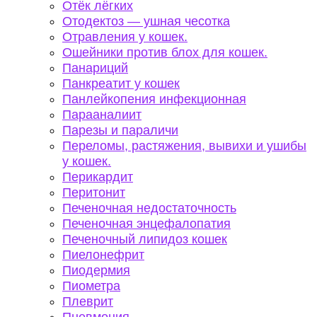
Отёк лёгких
Отодектоз — ушная чесотка
Отравления у кошек.
Ошейники против блох для кошек.
Панариций
Панкреатит у кошек
Панлейкопения инфекционная
Парааналиит
Парезы и параличи
Переломы, растяжения, вывихи и ушибы
у кошек.
Перикардит
Перитонит
Печеночная недостаточность
Печеночная энцефалопатия
Печеночный липидоз кошек
Пиелонефрит
Пиодермия
Пиометра
Плеврит