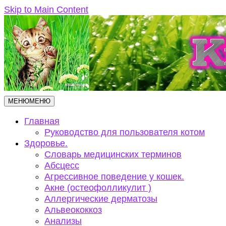
Skip to Main Content
МЕНЮ
МЕНЮ
Главная
Руководство для пользователя котом
Здоровье.
Словарь медицинских терминов
Абсцесс
Агрессивное поведение у кошек.
Акне (остеофолликулит )
Аллергические дерматозы
Альвеококкоз
Анализы