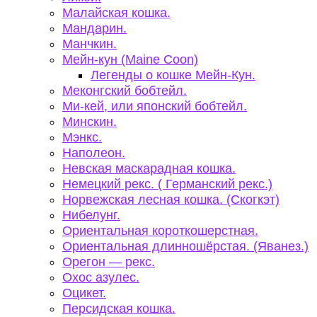
Малайская кошка.
Мандарин.
Манчкин.
Мейн-кун (Maine Coon)
Легенды о кошке Мейн-Кун.
Меконгский бобтейл.
Ми-кей, или японский бобтейл.
Минскин.
Мэнкс.
Наполеон.
Невская маскарадная кошка.
Немецкий рекс. ( Германский рекс.)
Норвежская лесная кошка. (Скогкэт)
Нибелунг.
Ориентальная короткошерстная.
Ориентальная длинношёрстая. (Яванез.)
Орегон — рекс.
Охос азулес.
Оцикет.
Персидская кошка.