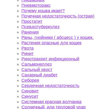
Пневмония
Пневмоторакс
Почему кошка икает?
Почечная недостаточность (острая)
Простатит
Псевдотуберкулез
Ранения
Раны, гнойники ( абсцесс ) у кошек.
Растения опасные для кошек
Рвота
Ринит
Ринотрахеит инфекционный
Сальмонеллез
Сальный хвост
Сахарный диабет
Себорея
Сердечная недостаточность
Синовит
Синусит
Системная красная волчанка
Солнечный, или тепловой удар