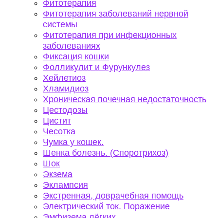
Фитотерапия
Фитотерапия заболеваний нервной
системы
Фитотерапия при инфекционных
заболеваниях
Фиксация кошки
Фолликулит и Фурункулез
Хейлетиоз
Хламидиоз
Хроническая почечная недостаточность
Цестодозы
Цистит
Чесотка
Чумка у кошек.
Шенка болезнь. (Споротрихоз)
Шок
Экзема
Эклампсия
Экстренная, доврачебная помощь
Электрический ток. Поражение
Эмфизема лёгких