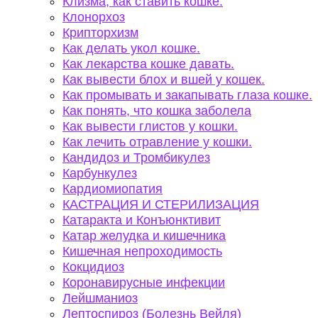
Клизма, как ставить кошке.
Клонорхоз
Крипторхизм
Как делать укол кошке.
Как лекарства кошке давать.
Как вывести блох и вшей у кошек.
Как промывать и закапывать глаза кошке.
Как понять, что кошка заболела
Как вывести глистов у кошки.
Как лечить отравление у кошки.
Кандидоз и Тромбикулез
Карбункулез
Кардиомиопатия
КАСТРАЦИЯ И СТЕРИЛИЗАЦИЯ
Катаракта и Конъюнктивит
Катар желудка и кишечника
Кишечная непроходимость
Кокцидиоз
Коронавирусные инфекции
Лейшманиоз
Лептоспироз (Болезнь Вейля)