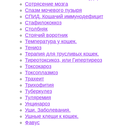
Сотрясение мозга
Спазм мочевого пузыря
СПИД. Кошачий иммунодефицит
Стафилококкоз
Столбняк
Стоячий воротник
Температура у кошек.
Тениоз
Терапия для трусливых кошек.
Тиреотоксикоз, или Гипертиреоз
Токсокароз
Токсоплазмоз
Трахеит
Трихофития
Туберкулез
Туляремия
Унцинароз
Уши. Заболевания.
Ушные клещи к кошек.
Фавус