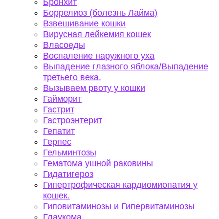
Бронхит
Боррелиоз (болезнь Лайма)
Взвешивание кошки
Вирусная лейкемия кошек
Власоеды
Воспаление наружного уха
Выпадение глазного яблока/Выпадение
третьего века.
Вызываем рвоту у кошки
Гайморит
Гастрит
Гастроэнтерит
Гепатит
Герпес
Гельминтозы
Гематома ушной раковины
Гидатигероз
Гипертрофическая кардиомиопатия у
кошек.
Гиповитаминозы и Гипервитаминозы
Глаукома