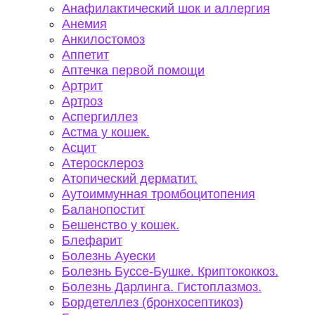
Анафилактический шок и аллергия
Анемия
Анкилостомоз
Аппетит
Аптечка первой помощи
Артрит
Артроз
Аспергиллез
Астма у кошек.
Асцит
Атеросклероз
Атопический дерматит.
Аутоиммунная тромбоцитопения
Баланопостит
Бешенство у кошек.
Блефарит
Болезнь Ауески
Болезнь Буссе-Бушке. Криптококкоз.
Болезнь Дарлинга. Гистоплазмоз.
Бордетеллез (бронхосептикоз)