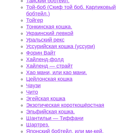
Тайский бобтейл.
Той-боб (Скиф той боб. Карликовый
бобтейл.)
Тойгер
Тонкинская кошка.
Украинский левкой
Уральский рекс
Уссурийская кошка (уссури)
Форин Вайт
Хайленд-фолд
Хайленд — страйт
Хао мани, или као мани.
Цейлонская кошка
Чаузи
Чито
Эгейская кошка
Экзотическая короткошёрстная
Эльфийская кошка.
Шантильи — Тиффани
Шартрез.
Японский бобтейл, или ми-кей.