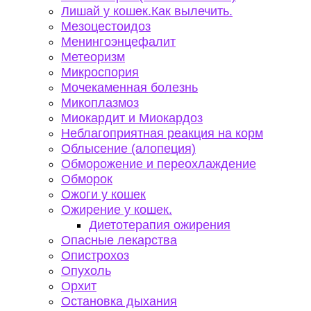
Лишай у кошек.Как вылечить.
Мезоцестоидоз
Менингоэнцефалит
Метеоризм
Микроспория
Мочекаменная болезнь
Микоплазмоз
Миокардит и Миокардоз
Неблагоприятная реакция на корм
Облысение (алопеция)
Обморожение и переохлаждение
Обморок
Ожоги у кошек
Ожирение у кошек.
Диетотерапия ожирения
Опасные лекарства
Опистрохоз
Опухоль
Орхит
Остановка дыхания