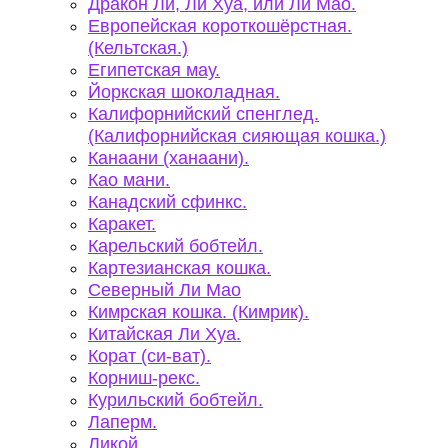
Дракон Ли, Ли Хуа, или Ли Мао.
Европейская короткошёрстная.
(Кельтская.)
Египетская мау.
Йоркская шоколадная.
Калифорнийский спенглед.
(Калифорнийская сияющая кошка.)
Канаани (ханаани).
Као мани.
Канадский сфинкс.
Каракет.
Карельский бобтейл.
Картезианская кошка.
Северный Ли Мао
Кимрская кошка. (Кимрик).
Китайская Ли Хуа.
Корат (си-ват).
Корниш-рекс.
Курильский бобтейл.
Лаперм.
Ликой.