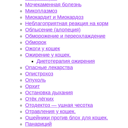
Мочекаменная болезнь
Микоплазмоз
Миокардит и Миокардоз
Неблагоприятная реакция на корм
Облысение (алопеция)
Обморожение и переохлаждение
Обморок
Ожоги у кошек
Ожирение у кошек.
Диетотерапия ожирения
Опасные лекарства
Опистрохоз
Опухоль
Орхит
Остановка дыхания
Отёк лёгких
Отодектоз — ушная чесотка
Отравления у кошек.
Ошейники против блох для кошек.
Панариций