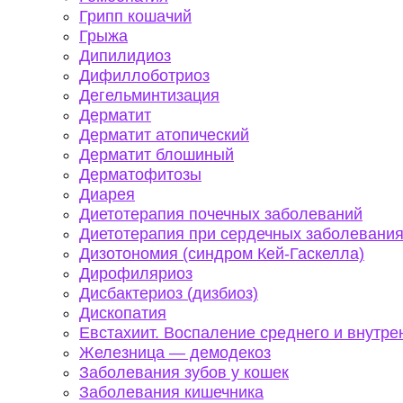
Грипп кошачий
Грыжа
Дипилидиоз
Дифиллоботриоз
Дегельминтизация
Дерматит
Дерматит атопический
Дерматит блошиный
Дерматофитозы
Диарея
Диетотерапия почечных заболеваний
Диетотерапия при сердечных заболевани
Дизотономия (синдром Кей-Гаскелла)
Дирофиляриоз
Дисбактериоз (дизбиоз)
Дископатия
Евстахиит. Воспаление среднего и внутрен
Железница — демодекоз
Заболевания зубов у кошек
Заболевания кишечника