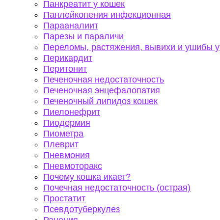
Панкреатит у кошек
Панлейкопения инфекционная
Парааналиит
Парезы и параличи
Переломы, растяжения, вывихи и ушибы у
Перикардит
Перитонит
Печеночная недостаточность
Печеночная энцефалопатия
Печеночный липидоз кошек
Пиелонефрит
Пиодермия
Пиометра
Плеврит
Пневмония
Пневмоторакс
Почему кошка икает?
Почечная недостаточность (острая)
Простатит
Псевдотуберкулез