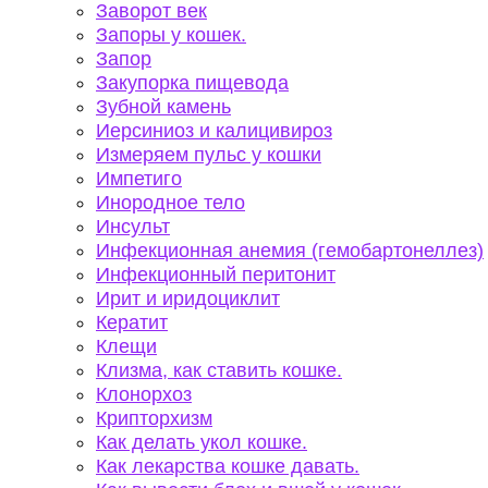
Заворот век
Запоры у кошек.
Запор
Закупорка пищевода
Зубной камень
Иерсиниоз и калицивироз
Измеряем пульс у кошки
Импетиго
Инородное тело
Инсульт
Инфекционная анемия (гемобартонеллез)
Инфекционный перитонит
Ирит и иридоциклит
Кератит
Клещи
Клизма, как ставить кошке.
Клонорхоз
Крипторхизм
Как делать укол кошке.
Как лекарства кошке давать.