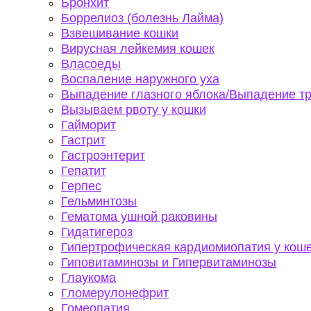
Бронхит
Боррелиоз (болезнь Лайма)
Взвешивание кошки
Вирусная лейкемия кошек
Власоеды
Воспаление наружного уха
Выпадение глазного яблока/Выпадение тр
Вызываем рвоту у кошки
Гайморит
Гастрит
Гастроэнтерит
Гепатит
Герпес
Гельминтозы
Гематома ушной раковины
Гидатигероз
Гипертрофическая кардиомиопатия у коше
Гиповитаминозы и Гипервитаминозы
Глаукома
Гломерулонефрит
Гомеопатия