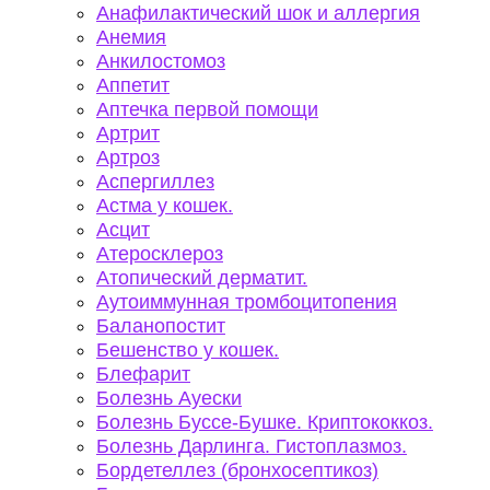
Анафилактический шок и аллергия
Анемия
Анкилостомоз
Аппетит
Аптечка первой помощи
Артрит
Артроз
Аспергиллез
Астма у кошек.
Асцит
Атеросклероз
Атопический дерматит.
Аутоиммунная тромбоцитопения
Баланопостит
Бешенство у кошек.
Блефарит
Болезнь Ауески
Болезнь Буссе-Бушке. Криптококкоз.
Болезнь Дарлинга. Гистоплазмоз.
Бордетеллез (бронхосептикоз)