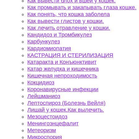
Как вывести блох и вшей у кошек.
Как промывать и закапывать глаза кошке.
Как понять, что кошка заболела
Как вывести глистов у кошки.
Как лечить отравление у кошки.
Кандидоз и Тромбикулез
Карбункулез
Кардиомиопатия
КАСТРАЦИЯ И СТЕРИЛИЗАЦИЯ
Катаракта и Конъюнктивит
Катар желудка и кишечника
Кишечная непроходимость
Кокцидиоз
Коронавирусные инфекции
Лейшманиоз
Лептоспироз (Болезнь Вейля)
Лишай у кошек.Как вылечить.
Мезоцестоидоз
Менингоэнцефалит
Метеоризм
Микроспория