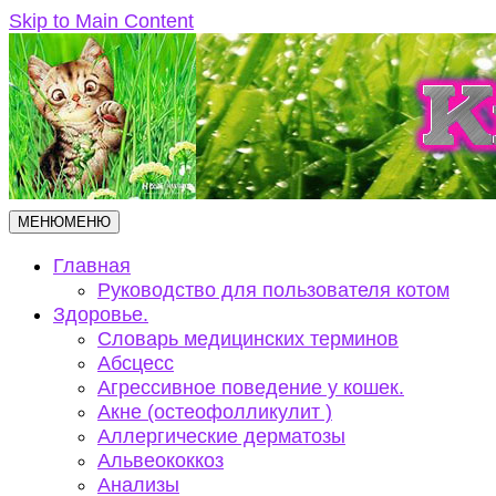
Skip to Main Content
МЕНЮ
МЕНЮ
Главная
Руководство для пользователя котом
Здоровье.
Словарь медицинских терминов
Абсцесс
Агрессивное поведение у кошек.
Акне (остеофолликулит )
Аллергические дерматозы
Альвеококкоз
Анализы