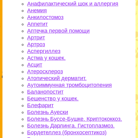
Анафилактический шок и аллергия
Анемия
Анкилостомоз
Аппетит
Аптечка первой помощи
Артрит
Артроз
Аспергиллез
Астма у кошек.
Асцит
Атеросклероз
Атопический дерматит.
Аутоиммунная тромбоцитопения
Баланопостит
Бешенство у кошек.
Блефарит
Болезнь Ауески
Болезнь Буссе-Бушке. Криптококкоз.
Болезнь Дарлинга. Гистоплазмоз.
Бордетеллез (бронхосептикоз)