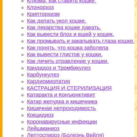
Клизма, как ставить кошке.
Клонорхоз
Крипторхизм
Как делать укол кошке.
Как лекарства кошке давать.
Как вывести блох и вшей у кошек.
Как промывать и закапывать глаза кошке.
Как понять, что кошка заболела
Как вывести глистов у кошки.
Как лечить отравление у кошки.
Кандидоз и Тромбикулез
Карбункулез
Кардиомиопатия
КАСТРАЦИЯ И СТЕРИЛИЗАЦИЯ
Катаракта и Конъюнктивит
Катар желудка и кишечника
Кишечная непроходимость
Кокцидиоз
Коронавирусные инфекции
Лейшманиоз
Лептоспироз (Болезнь Вейля)