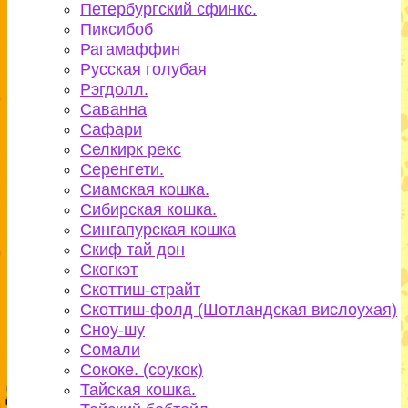
Петербургский сфинкс.
Пиксибоб
Рагамаффин
Русская голубая
Рэгдолл.
Саванна
Сафари
Селкирк рекс
Серенгети.
Сиамская кошка.
Сибирская кошка.
Сингапурская кошка
Скиф тай дон
Скогкэт
Скоттиш-страйт
Скоттиш-фолд (Шотландская вислоухая)
Сноу-шу
Сомали
Сококе. (соукок)
Тайская кошка.