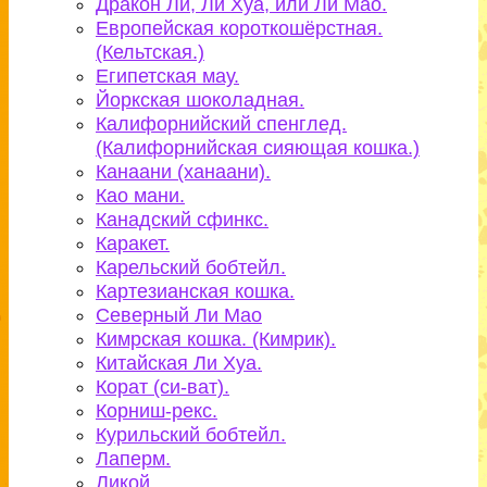
Дракон Ли, Ли Хуа, или Ли Мао.
Европейская короткошёрстная.
(Кельтская.)
Египетская мау.
Йоркская шоколадная.
Калифорнийский спенглед.
(Калифорнийская сияющая кошка.)
Канаани (ханаани).
Као мани.
Канадский сфинкс.
Каракет.
Карельский бобтейл.
Картезианская кошка.
Северный Ли Мао
Кимрская кошка. (Кимрик).
Китайская Ли Хуа.
Корат (си-ват).
Корниш-рекс.
Курильский бобтейл.
Лаперм.
Ликой.