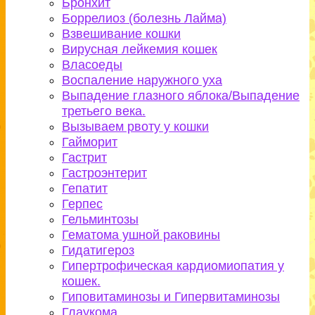
Бронхит
Боррелиоз (болезнь Лайма)
Взвешивание кошки
Вирусная лейкемия кошек
Власоеды
Воспаление наружного уха
Выпадение глазного яблока/Выпадение
третьего века.
Вызываем рвоту у кошки
Гайморит
Гастрит
Гастроэнтерит
Гепатит
Герпес
Гельминтозы
Гематома ушной раковины
Гидатигероз
Гипертрофическая кардиомиопатия у
кошек.
Гиповитаминозы и Гипервитаминозы
Глаукома