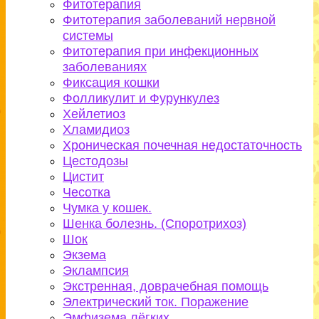
Фитотерапия
Фитотерапия заболеваний нервной
системы
Фитотерапия при инфекционных
заболеваниях
Фиксация кошки
Фолликулит и Фурункулез
Хейлетиоз
Хламидиоз
Хроническая почечная недостаточность
Цестодозы
Цистит
Чесотка
Чумка у кошек.
Шенка болезнь. (Споротрихоз)
Шок
Экзема
Эклампсия
Экстренная, доврачебная помощь
Электрический ток. Поражение
Эмфизема лёгких