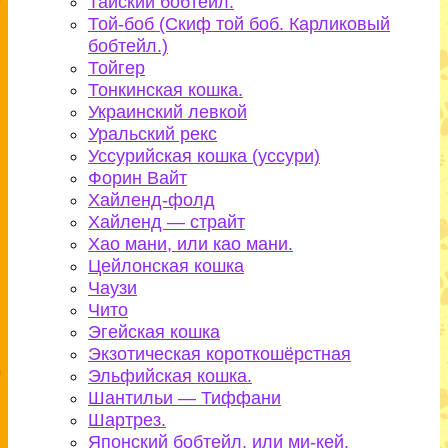
Тайский бобтейл.
Той-боб (Скиф той боб. Карликовый
бобтейл.)
Тойгер
Тонкинская кошка.
Украинский левкой
Уральский рекс
Уссурийская кошка (уссури)
Форин Вайт
Хайленд-фолд
Хайленд — страйт
Хао мани, или као мани.
Цейлонская кошка
Чаузи
Чито
Эгейская кошка
Экзотическая короткошёрстная
Эльфийская кошка.
Шантильи — Тиффани
Шартрез.
Японский бобтейл, или ми-кей.