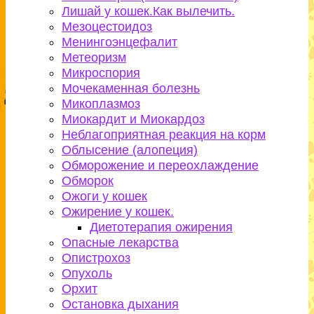
Лишай у кошек.Как вылечить.
Мезоцестоидоз
Менингоэнцефалит
Метеоризм
Микроспория
Мочекаменная болезнь
Микоплазмоз
Миокардит и Миокардоз
Неблагоприятная реакция на корм
Облысение (алопеция)
Обморожение и переохлаждение
Обморок
Ожоги у кошек
Ожирение у кошек.
Диетотерапия ожирения
Опасные лекарства
Опистрохоз
Опухоль
Орхит
Остановка дыхания