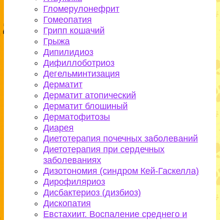
Гломерулонефрит
Гомеопатия
Грипп кошачий
Грыжа
Дипилидиоз
Дифиллоботриоз
Дегельминтизация
Дерматит
Дерматит атопический
Дерматит блошиный
Дерматофитозы
Диарея
Диетотерапия почечных заболеваний
Диетотерапия при сердечных
заболеваниях
Дизотономия (синдром Кей-Гаскелла)
Дирофиляриоз
Дисбактериоз (дизбиоз)
Дископатия
Евстахиит. Воспаление среднего и