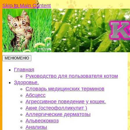
Skip to Main Content
МЕНЮ
МЕНЮ
Главная
Руководство для пользователя котом
Здоровье.
Словарь медицинских терминов
Абсцесс
Агрессивное поведение у кошек.
Акне (остеофолликулит )
Аллергические дерматозы
Альвеококкоз
Анализы