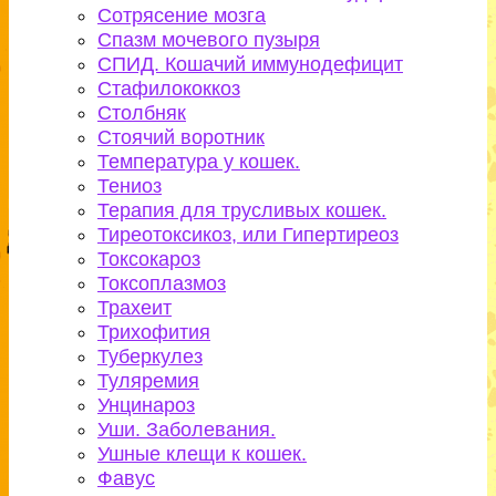
Сотрясение мозга
Спазм мочевого пузыря
СПИД. Кошачий иммунодефицит
Стафилококкоз
Столбняк
Стоячий воротник
Температура у кошек.
Тениоз
Терапия для трусливых кошек.
Тиреотоксикоз, или Гипертиреоз
Токсокароз
Токсоплазмоз
Трахеит
Трихофития
Туберкулез
Туляремия
Унцинароз
Уши. Заболевания.
Ушные клещи к кошек.
Фавус