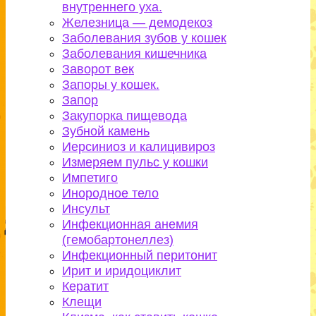
внутреннего уха.
Железница — демодекоз
Заболевания зубов у кошек
Заболевания кишечника
Заворот век
Запоры у кошек.
Запор
Закупорка пищевода
Зубной камень
Иерсиниоз и калицивироз
Измеряем пульс у кошки
Импетиго
Инородное тело
Инсульт
Инфекционная анемия
(гемобартонеллез)
Инфекционный перитонит
Ирит и иридоциклит
Кератит
Клещи