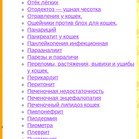
Отёк лёгких
Отодектоз — ушная чесотка
Отравления у кошек.
Ошейники против блох для кошек.
Панариций
Панкреатит у кошек
Панлейкопения инфекционная
Парааналиит
Парезы и параличи
Переломы, растяжения, вывихи и ушибы
у кошек.
Перикардит
Перитонит
Печеночная недостаточность
Печеночная энцефалопатия
Печеночный липидоз кошек
Пиелонефрит
Пиодермия
Пиометра
Плеврит