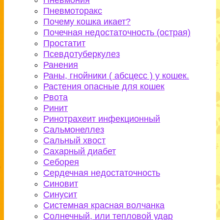
Пневмония
Пневмоторакс
Почему кошка икает?
Почечная недостаточность (острая)
Простатит
Псевдотуберкулез
Ранения
Раны, гнойники ( абсцесс ) у кошек.
Растения опасные для кошек
Рвота
Ринит
Ринотрахеит инфекционный
Сальмонеллез
Сальный хвост
Сахарный диабет
Себорея
Сердечная недостаточность
Синовит
Синусит
Системная красная волчанка
Солнечный, или тепловой удар