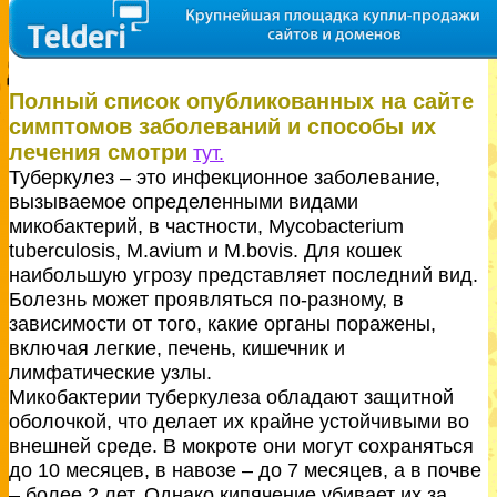
Полный список опубликованных на сайте
симптомов заболеваний и способы их
лечения смотри
тут.
Туберкулез – это инфекционное заболевание,
вызываемое определенными видами
микобактерий, в частности, Mycobacterium
tuberculosis, M.avium и M.bovis. Для кошек
наибольшую угрозу представляет последний вид.
Болезнь может проявляться по-разному, в
зависимости от того, какие органы поражены,
включая легкие, печень, кишечник и
лимфатические узлы.
Микобактерии туберкулеза обладают защитной
оболочкой, что делает их крайне устойчивыми во
внешней среде. В мокроте они могут сохраняться
до 10 месяцев, в навозе – до 7 месяцев, а в почве
– более 2 лет. Однако кипячение убивает их за