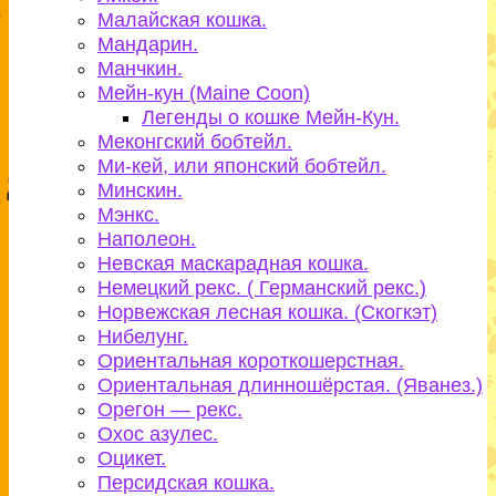
Малайская кошка.
Мандарин.
Манчкин.
Мейн-кун (Maine Coon)
Легенды о кошке Мейн-Кун.
Меконгский бобтейл.
Ми-кей, или японский бобтейл.
Минскин.
Мэнкс.
Наполеон.
Невская маскарадная кошка.
Немецкий рекс. ( Германский рекс.)
Норвежская лесная кошка. (Скогкэт)
Нибелунг.
Ориентальная короткошерстная.
Ориентальная длинношёрстая. (Яванез.)
Орегон — рекс.
Охос азулес.
Оцикет.
Персидская кошка.