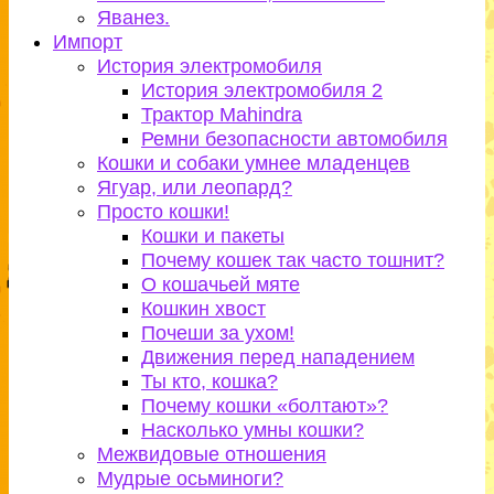
Яванез.
Импорт
История электромобиля
История электромобиля 2
Трактор Mahindra
Ремни безопасности автомобиля
Кошки и собаки умнее младенцев
Ягуар, или леопард?
Просто кошки!
Кошки и пакеты
Почему кошек так часто тошнит?
О кошачьей мяте
Кошкин хвост
Почеши за ухом!
Движения перед нападением
Ты кто, кошка?
Почему кошки «болтают»?
Насколько умны кошки?
Межвидовые отношения
Мудрые осьминоги?