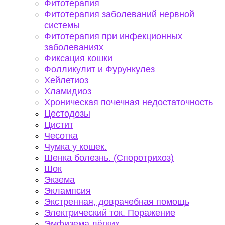
Фитотерапия
Фитотерапия заболеваний нервной
системы
Фитотерапия при инфекционных
заболеваниях
Фиксация кошки
Фолликулит и Фурункулез
Хейлетиоз
Хламидиоз
Хроническая почечная недостаточность
Цестодозы
Цистит
Чесотка
Чумка у кошек.
Шенка болезнь. (Споротрихоз)
Шок
Экзема
Эклампсия
Экстренная, доврачебная помощь
Электрический ток. Поражение
Эмфизема лёгких