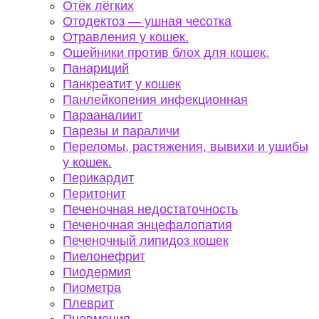
Отёк лёгких
Отодектоз — ушная чесотка
Отравления у кошек.
Ошейники против блох для кошек.
Панариций
Панкреатит у кошек
Панлейкопения инфекционная
Парааналиит
Парезы и параличи
Переломы, растяжения, вывихи и ушибы
у кошек.
Перикардит
Перитонит
Печеночная недостаточность
Печеночная энцефалопатия
Печеночный липидоз кошек
Пиелонефрит
Пиодермия
Пиометра
Плеврит