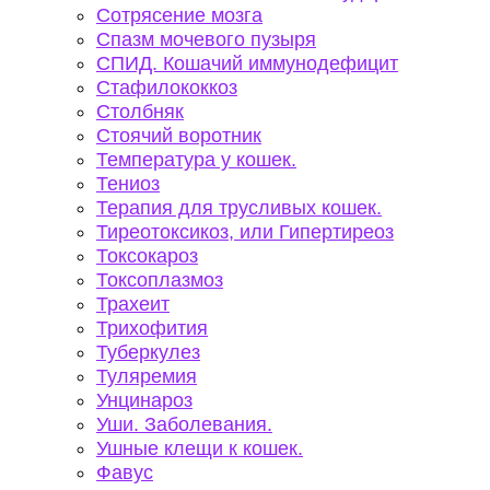
Сотрясение мозга
Спазм мочевого пузыря
СПИД. Кошачий иммунодефицит
Стафилококкоз
Столбняк
Стоячий воротник
Температура у кошек.
Тениоз
Терапия для трусливых кошек.
Тиреотоксикоз, или Гипертиреоз
Токсокароз
Токсоплазмоз
Трахеит
Трихофития
Туберкулез
Туляремия
Унцинароз
Уши. Заболевания.
Ушные клещи к кошек.
Фавус