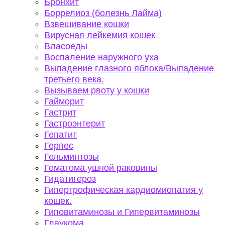
Бронхит
Боррелиоз (болезнь Лайма)
Взвешивание кошки
Вирусная лейкемия кошек
Власоеды
Воспаление наружного уха
Выпадение глазного яблока/Выпадение
третьего века.
Вызываем рвоту у кошки
Гайморит
Гастрит
Гастроэнтерит
Гепатит
Герпес
Гельминтозы
Гематома ушной раковины
Гидатигероз
Гипертрофическая кардиомиопатия у
кошек.
Гиповитаминозы и Гипервитаминозы
Глаукома