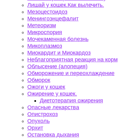
Лишай у кошек.Как вылечить.
Мезоцестоидоз
Менингоэнцефалит
Метеоризм
Микроспория
Мочекаменная болезнь
Микоплазмоз
Миокардит и Миокардоз
Неблагоприятная реакция на корм
Облысение (алопеция)
Обморожение и переохлаждение
Обморок
Ожоги у кошек
Ожирение у кошек.
Диетотерапия ожирения
Опасные лекарства
Опистрохоз
Опухоль
Орхит
Остановка дыхания