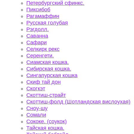
Петербургский сфинкс.
Пиксибоб
Рагамаффин
Русская голубая
Рэгдолл.
Саванна
Сафари
Селкирк рекс
Серенгети.
Сиамская кошка.
Сибирская кошка.
Сингапурская кошка
Скиф тай дон
Скогкэт
Скоттиш-страйт
Скоттиш-фолд (Шотландская вислоухая)
Сноу-шу
Сомали
Сококе. (соукок)
Тайская кошка.