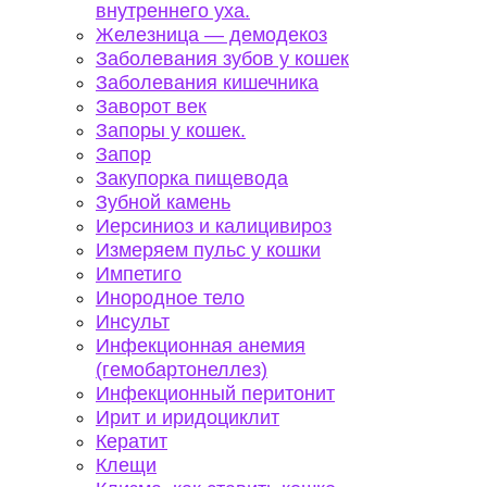
внутреннего уха.
Железница — демодекоз
Заболевания зубов у кошек
Заболевания кишечника
Заворот век
Запоры у кошек.
Запор
Закупорка пищевода
Зубной камень
Иерсиниоз и калицивироз
Измеряем пульс у кошки
Импетиго
Инородное тело
Инсульт
Инфекционная анемия
(гемобартонеллез)
Инфекционный перитонит
Ирит и иридоциклит
Кератит
Клещи