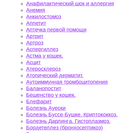
Анафилактический шок и аллергия
Анемия
Анкилостомоз
Аппетит
Аптечка первой помощи
Артрит
Артроз
Аспергиллез
Астма у кошек.
Асцит
Атеросклероз
Атопический дерматит.
Аутоиммунная тромбоцитопения
Баланопостит
Бешенство у кошек.
Блефарит
Болезнь Ауески
Болезнь Буссе-Бушке. Криптококкоз.
Болезнь Дарлинга. Гистоплазмоз.
Бордетеллез (бронхосептикоз)