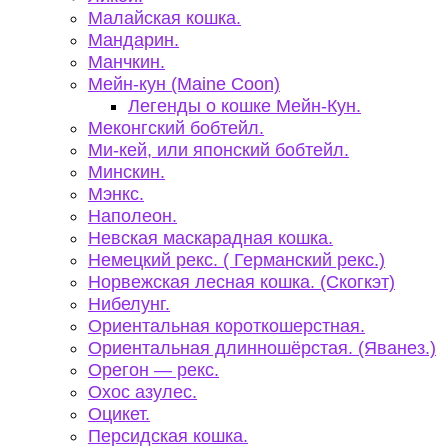
Малайская кошка.
Мандарин.
Манчкин.
Мейн-кун (Maine Coon)
Легенды о кошке Мейн-Кун.
Меконгский бобтейл.
Ми-кей, или японский бобтейл.
Минскин.
Мэнкс.
Наполеон.
Невская маскарадная кошка.
Немецкий рекс. ( Германский рекс.)
Норвежская лесная кошка. (Скогкэт)
Нибелунг.
Ориентальная короткошерстная.
Ориентальная длинношёрстая. (Яванез.)
Орегон — рекс.
Охос азулес.
Оцикет.
Персидская кошка.