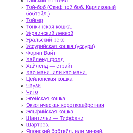
Тайский бобтейл.
Той-боб (Скиф той боб. Карликовый
бобтейл.)
Тойгер
Тонкинская кошка.
Украинский левкой
Уральский рекс
Уссурийская кошка (уссури)
Форин Вайт
Хайленд-фолд
Хайленд — страйт
Хао мани, или као мани.
Цейлонская кошка
Чаузи
Чито
Эгейская кошка
Экзотическая короткошёрстная
Эльфийская кошка.
Шантильи — Тиффани
Шартрез.
Японский бобтейл, или ми-кей.