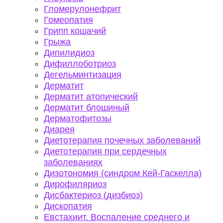
Гломерулонефрит
Гомеопатия
Грипп кошачий
Грыжа
Дипилидиоз
Дифиллоботриоз
Дегельминтизация
Дерматит
Дерматит атопический
Дерматит блошиный
Дерматофитозы
Диарея
Диетотерапия почечных заболеваний
Диетотерапия при сердечных
заболеваниях
Дизотономия (синдром Кей-Гаскелла)
Дирофиляриоз
Дисбактериоз (дизбиоз)
Дископатия
Евстахиит. Воспаление среднего и