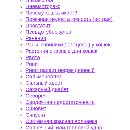
Пневмония
Пневмоторакс
Почему кошка икает?
Почечная недостаточность (острая)
Простатит
Псевдотуберкулез
Ранения
Раны, гнойники ( абсцесс ) у кошек.
Растения опасные для кошек
Рвота
Ринит
Ринотрахеит инфекционный
Сальмонеллез
Сальный хвост
Сахарный диабет
Себорея
Сердечная недостаточность
Синовит
Синусит
Системная красная волчанка
Солнечный, или тепловой удар