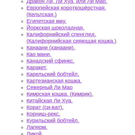
Дракон Ли, Ли Хуа, или Ли Мао.
Европейская короткошёрстная.
(Кельтская.)
Египетская мау.
Йоркская шоколадная.
Калифорнийский спенглед.
(Калифорнийская сияющая кошка.)
Канаани (ханаани).
Као мани.
Канадский сфинкс.
Каракет.
Карельский бобтейл.
Картезианская кошка.
Северный Ли Мао
Кимрская кошка. (Кимрик).
Китайская Ли Хуа.
Корат (си-ват).
Корниш-рекс.
Курильский бобтейл.
Лаперм.
Ликой.