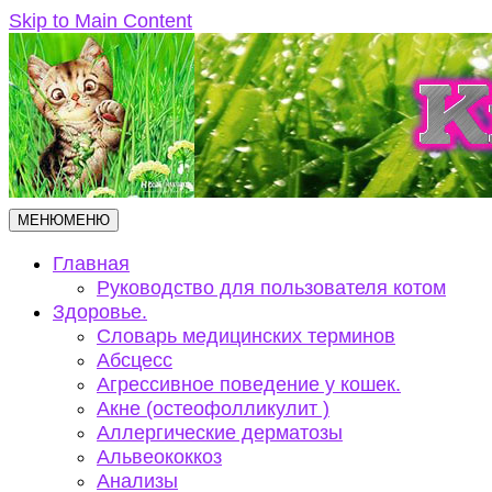
Skip to Main Content
МЕНЮ
МЕНЮ
Главная
Руководство для пользователя котом
Здоровье.
Словарь медицинских терминов
Абсцесс
Агрессивное поведение у кошек.
Акне (остеофолликулит )
Аллергические дерматозы
Альвеококкоз
Анализы