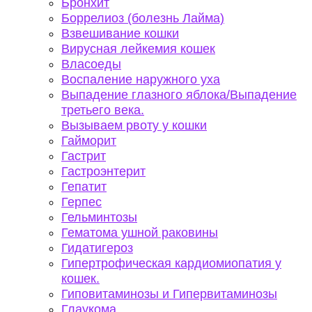
Бронхит
Боррелиоз (болезнь Лайма)
Взвешивание кошки
Вирусная лейкемия кошек
Власоеды
Воспаление наружного уха
Выпадение глазного яблока/Выпадение
третьего века.
Вызываем рвоту у кошки
Гайморит
Гастрит
Гастроэнтерит
Гепатит
Герпес
Гельминтозы
Гематома ушной раковины
Гидатигероз
Гипертрофическая кардиомиопатия у
кошек.
Гиповитаминозы и Гипервитаминозы
Глаукома