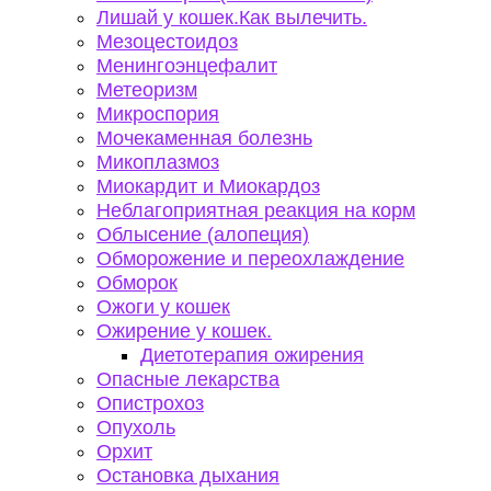
Лишай у кошек.Как вылечить.
Мезоцестоидоз
Менингоэнцефалит
Метеоризм
Микроспория
Мочекаменная болезнь
Микоплазмоз
Миокардит и Миокардоз
Неблагоприятная реакция на корм
Облысение (алопеция)
Обморожение и переохлаждение
Обморок
Ожоги у кошек
Ожирение у кошек.
Диетотерапия ожирения
Опасные лекарства
Опистрохоз
Опухоль
Орхит
Остановка дыхания