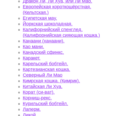
Дракон Ли, Ли Хуа, или Ли Мао.
Европейская короткошёрстная.
(Кельтская.)
Египетская мау.
Йоркская шоколадная.
Калифорнийский спенглед.
(Калифорнийская сияющая кошка.)
Канаани (ханаани).
Као мани.
Канадский сфинкс.
Каракет.
Карельский бобтейл.
Картезианская кошка.
Северный Ли Мао
Кимрская кошка. (Кимрик).
Китайская Ли Хуа.
Корат (си-ват).
Корниш-рекс.
Курильский бобтейл.
Лаперм.
Ликой.