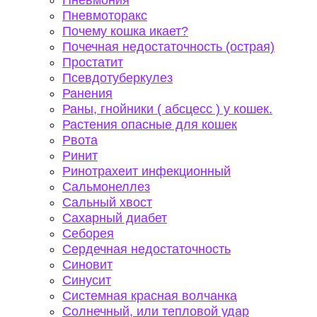
Пневмония
Пневмоторакс
Почему кошка икает?
Почечная недостаточность (острая)
Простатит
Псевдотуберкулез
Ранения
Раны, гнойники ( абсцесс ) у кошек.
Растения опасные для кошек
Рвота
Ринит
Ринотрахеит инфекционный
Сальмонеллез
Сальный хвост
Сахарный диабет
Себорея
Сердечная недостаточность
Синовит
Синусит
Системная красная волчанка
Солнечный, или тепловой удар