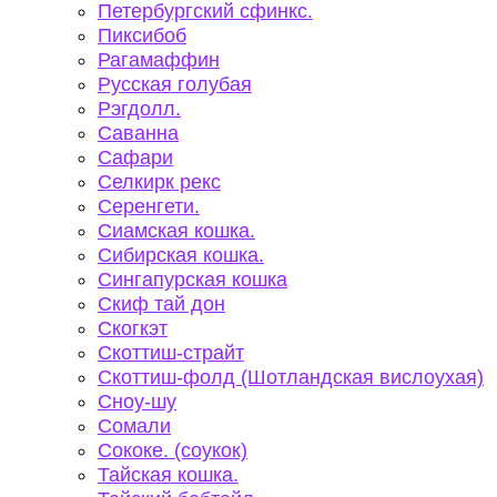
Петербургский сфинкс.
Пиксибоб
Рагамаффин
Русская голубая
Рэгдолл.
Саванна
Сафари
Селкирк рекс
Серенгети.
Сиамская кошка.
Сибирская кошка.
Сингапурская кошка
Скиф тай дон
Скогкэт
Скоттиш-страйт
Скоттиш-фолд (Шотландская вислоухая)
Сноу-шу
Сомали
Сококе. (соукок)
Тайская кошка.