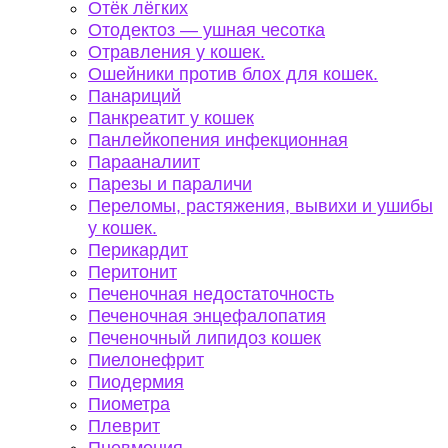
Отёк лёгких
Отодектоз — ушная чесотка
Отравления у кошек.
Ошейники против блох для кошек.
Панариций
Панкреатит у кошек
Панлейкопения инфекционная
Парааналиит
Парезы и параличи
Переломы, растяжения, вывихи и ушибы
у кошек.
Перикардит
Перитонит
Печеночная недостаточность
Печеночная энцефалопатия
Печеночный липидоз кошек
Пиелонефрит
Пиодермия
Пиометра
Плеврит