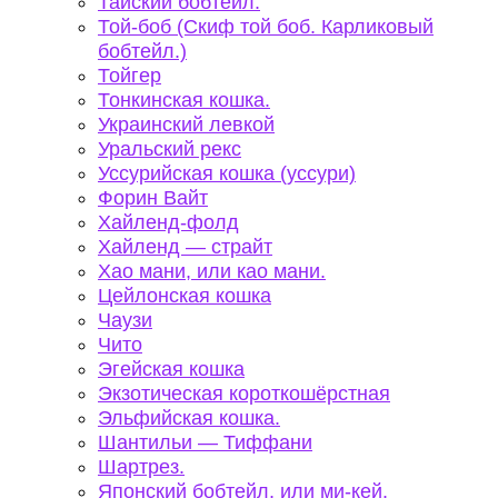
Тайский бобтейл.
Той-боб (Скиф той боб. Карликовый
бобтейл.)
Тойгер
Тонкинская кошка.
Украинский левкой
Уральский рекс
Уссурийская кошка (уссури)
Форин Вайт
Хайленд-фолд
Хайленд — страйт
Хао мани, или као мани.
Цейлонская кошка
Чаузи
Чито
Эгейская кошка
Экзотическая короткошёрстная
Эльфийская кошка.
Шантильи — Тиффани
Шартрез.
Японский бобтейл, или ми-кей.