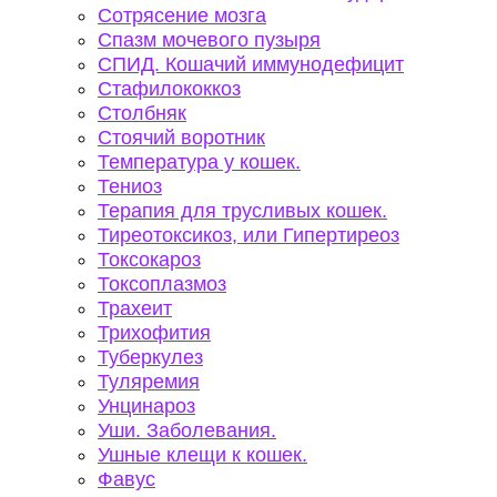
Сотрясение мозга
Спазм мочевого пузыря
СПИД. Кошачий иммунодефицит
Стафилококкоз
Столбняк
Стоячий воротник
Температура у кошек.
Тениоз
Терапия для трусливых кошек.
Тиреотоксикоз, или Гипертиреоз
Токсокароз
Токсоплазмоз
Трахеит
Трихофития
Туберкулез
Туляремия
Унцинароз
Уши. Заболевания.
Ушные клещи к кошек.
Фавус