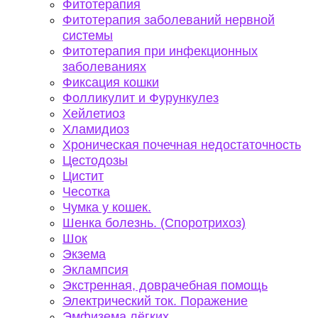
Фитотерапия
Фитотерапия заболеваний нервной
системы
Фитотерапия при инфекционных
заболеваниях
Фиксация кошки
Фолликулит и Фурункулез
Хейлетиоз
Хламидиоз
Хроническая почечная недостаточность
Цестодозы
Цистит
Чесотка
Чумка у кошек.
Шенка болезнь. (Споротрихоз)
Шок
Экзема
Эклампсия
Экстренная, доврачебная помощь
Электрический ток. Поражение
Эмфизема лёгких