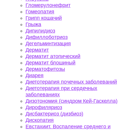
Гломерулонефрит
Гомеопатия
Грипп кошачий
Грыжа
Дипилидиоз
Дифиллоботриоз
Дегельминтизация
Дерматит
Дерматит атопический
Дерматит блошиный
Дерматофитозы
Диарея
Диетотерапия почечных заболеваний
Диетотерапия при сердечных
заболеваниях
Дизотономия (синдром Кей-Гаскелла)
Дирофиляриоз
Дисбактериоз (дизбиоз)
Дископатия
Евстахиит. Воспаление среднего и