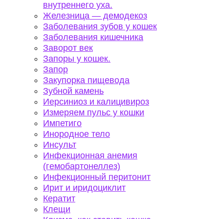
внутреннего уха.
Железница — демодекоз
Заболевания зубов у кошек
Заболевания кишечника
Заворот век
Запоры у кошек.
Запор
Закупорка пищевода
Зубной камень
Иерсиниоз и калицивироз
Измеряем пульс у кошки
Импетиго
Инородное тело
Инсульт
Инфекционная анемия
(гемобартонеллез)
Инфекционный перитонит
Ирит и иридоциклит
Кератит
Клещи