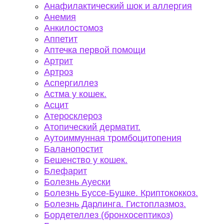
Анафилактический шок и аллергия
Анемия
Анкилостомоз
Аппетит
Аптечка первой помощи
Артрит
Артроз
Аспергиллез
Астма у кошек.
Асцит
Атеросклероз
Атопический дерматит.
Аутоиммунная тромбоцитопения
Баланопостит
Бешенство у кошек.
Блефарит
Болезнь Ауески
Болезнь Буссе-Бушке. Криптококкоз.
Болезнь Дарлинга. Гистоплазмоз.
Бордетеллез (бронхосептикоз)