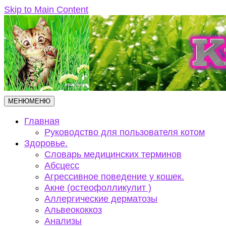
Skip to Main Content
МЕНЮ
МЕНЮ
Главная
Руководство для пользователя котом
Здоровье.
Словарь медицинских терминов
Абсцесс
Агрессивное поведение у кошек.
Акне (остеофолликулит )
Аллергические дерматозы
Альвеококкоз
Анализы