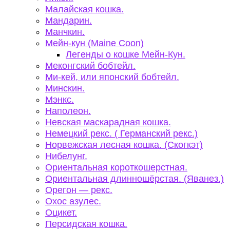
Малайская кошка.
Мандарин.
Манчкин.
Мейн-кун (Maine Coon)
Легенды о кошке Мейн-Кун.
Меконгский бобтейл.
Ми-кей, или японский бобтейл.
Минскин.
Мэнкс.
Наполеон.
Невская маскарадная кошка.
Немецкий рекс. ( Германский рекс.)
Норвежская лесная кошка. (Скогкэт)
Нибелунг.
Ориентальная короткошерстная.
Ориентальная длинношёрстая. (Яванез.)
Орегон — рекс.
Охос азулес.
Оцикет.
Персидская кошка.