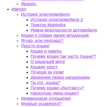
Яванез.
Импорт
История электромобиля
История электромобиля 2
Трактор Mahindra
Ремни безопасности автомобиля
Кошки и собаки умнее младенцев
Ягуар, или леопард?
Просто кошки!
Кошки и пакеты
Почему кошек так часто тошнит?
О кошачьей мяте
Кошкин хвост
Почеши за ухом!
Движения перед нападением
Ты кто, кошка?
Почему кошки «болтают»?
Насколько умны кошки?
Межвидовые отношения
Мудрые осьминоги?