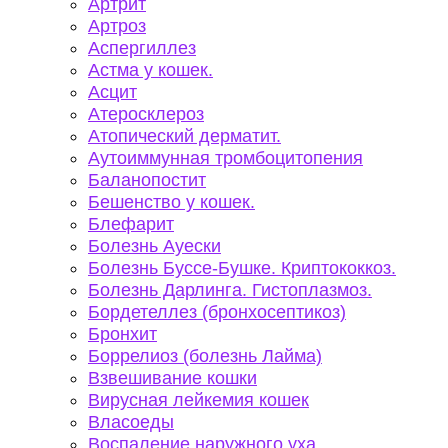
Артрит
Артроз
Аспергиллез
Астма у кошек.
Асцит
Атеросклероз
Атопический дерматит.
Аутоиммунная тромбоцитопения
Баланопостит
Бешенство у кошек.
Блефарит
Болезнь Ауески
Болезнь Буссе-Бушке. Криптококкоз.
Болезнь Дарлинга. Гистоплазмоз.
Бордетеллез (бронхосептикоз)
Бронхит
Боррелиоз (болезнь Лайма)
Взвешивание кошки
Вирусная лейкемия кошек
Власоеды
Воспаление наружного уха