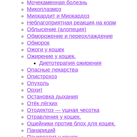
Мочекаменная болезнь
Микоплазмоз
Миокардит и Миокардоз
Неблагоприятная реакция на корм
Облысение (алопеция)
Обморожение и переохлаждение
Обморок
Ожоги у кошек
Ожирение у кошек.
Диетотерапия ожирения
Опасные лекарства
Опистрохоз
Опухоль
Орхит
Остановка дыхания
Отёк лёгких
Отодектоз — ушная чесотка
Отравления у кошек.
Ошейники против блох для кошек.
Панариций