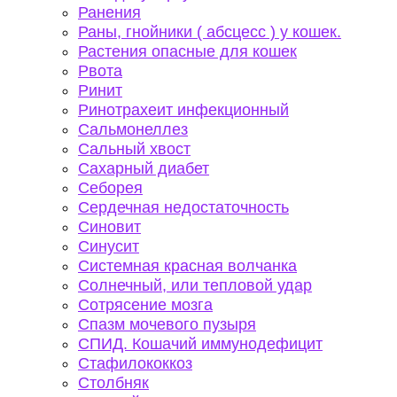
Ранения
Раны, гнойники ( абсцесс ) у кошек.
Растения опасные для кошек
Рвота
Ринит
Ринотрахеит инфекционный
Сальмонеллез
Сальный хвост
Сахарный диабет
Себорея
Сердечная недостаточность
Синовит
Синусит
Системная красная волчанка
Солнечный, или тепловой удар
Сотрясение мозга
Спазм мочевого пузыря
СПИД. Кошачий иммунодефицит
Стафилококкоз
Столбняк