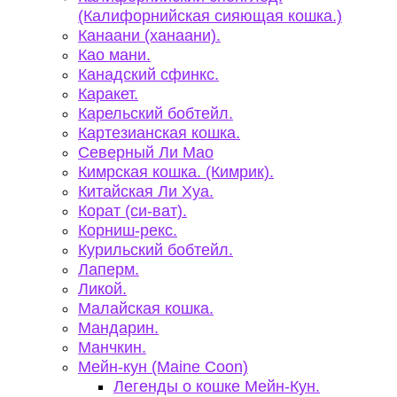
(Калифорнийская сияющая кошка.)
Канаани (ханаани).
Као мани.
Канадский сфинкс.
Каракет.
Карельский бобтейл.
Картезианская кошка.
Северный Ли Мао
Кимрская кошка. (Кимрик).
Китайская Ли Хуа.
Корат (си-ват).
Корниш-рекс.
Курильский бобтейл.
Лаперм.
Ликой.
Малайская кошка.
Мандарин.
Манчкин.
Мейн-кун (Maine Coon)
Легенды о кошке Мейн-Кун.