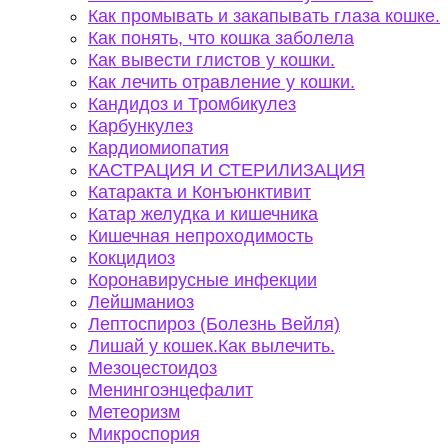
Как промывать и закапывать глаза кошке.
Как понять, что кошка заболела
Как вывести глистов у кошки.
Как лечить отравление у кошки.
Кандидоз и Тромбикулез
Карбункулез
Кардиомиопатия
КАСТРАЦИЯ И СТЕРИЛИЗАЦИЯ
Катаракта и Конъюнктивит
Катар желудка и кишечника
Кишечная непроходимость
Кокцидиоз
Коронавирусные инфекции
Лейшманиоз
Лептоспироз (Болезнь Вейля)
Лишай у кошек.Как вылечить.
Мезоцестоидоз
Менингоэнцефалит
Метеоризм
Микроспория