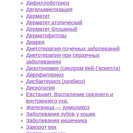
Дифиллоботриоз
Дегельминтизация
Дерматит
Дерматит атопический
Дерматит блошиный
Дерматофитозы
Диарея
Диетотерапия почечных заболеваний
Диетотерапия при сердечных
заболеваниях
Дизотономия (синдром Кей-Гаскелла)
Дирофиляриоз
Дисбактериоз (дизбиоз)
Дископатия
Евстахиит. Воспаление среднего и
внутреннего уха.
Железница — демодекоз
Заболевания зубов у кошек
Заболевания кишечника
Заворот век