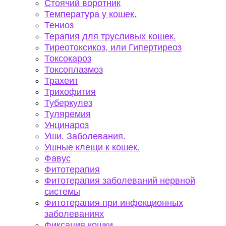
Стоячий воротник
Температура у кошек.
Тениоз
Терапия для трусливых кошек.
Тиреотоксикоз, или Гипертиреоз
Токсокароз
Токсоплазмоз
Трахеит
Трихофития
Туберкулез
Туляремия
Унцинароз
Уши. Заболевания.
Ушные клещи к кошек.
Фавус
Фитотерапия
Фитотерапия заболеваний нервной
системы
Фитотерапия при инфекционных
заболеваниях
Фиксация кошки