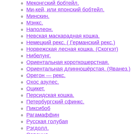
Меконгский бобтейл.
Ми-кей, или японский бобтейл.
Минскин.
Мэнкс.
Наполеон.
Невская маскарадная кошка.
Немецкий рекс. ( Германский рекс.)
Норвежская лесная кошка. (Скогкэт)
Нибелунг.
Ориентальная короткошерстная.
Ориентальная длинношёрстая. (Яванез.)
Орегон — рекс.
Охос азулес.
Оцикет.
Персидская кошка.
Петербургский сфинкс.
Пиксибоб
Рагамаффин
Русская голубая
Рэгдолл.