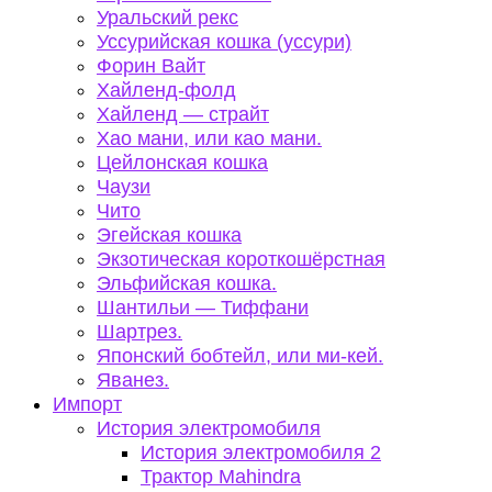
Уральский рекс
Уссурийская кошка (уссури)
Форин Вайт
Хайленд-фолд
Хайленд — страйт
Хао мани, или као мани.
Цейлонская кошка
Чаузи
Чито
Эгейская кошка
Экзотическая короткошёрстная
Эльфийская кошка.
Шантильи — Тиффани
Шартрез.
Японский бобтейл, или ми-кей.
Яванез.
Импорт
История электромобиля
История электромобиля 2
Трактор Mahindra