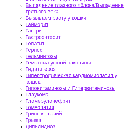
Выпадение глазного яблока/Выпадение
третьего века.
Вызываем рвоту у кошки
Гайморит
Гастрит
Гастроэнтерит
Гепатит
Герпес
Гельминтозы
Гематома ушной раковины
Гидатигероз
Гипертрофическая кардиомиопатия у
кошек.
Гиповитаминозы и Гипервитаминозы
Глаукома
Гломерулонефрит
Гомеопатия
Грипп кошачий
Грыжа
Дипилидиоз