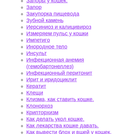
Запоры у кошек.
Запор
Закупорка пищевода
Зубной камень
Иерсиниоз и калицивироз
Измеряем пульс у кошки
Импетиго
Инородное тело
Инсульт
Инфекционная анемия
(гемобартонеллез)
Инфекционный перитонит
Ирит и иридоциклит
Кератит
Клещи
Клизма, как ставить кошке.
Клонорхоз
Крипторхизм
Как делать укол кошке.
Как лекарства кошке давать.
Как вывести блох и вшей у кошек.