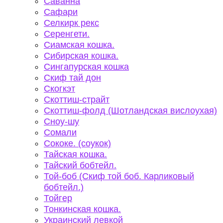
Саванна
Сафари
Селкирк рекс
Серенгети.
Сиамская кошка.
Сибирская кошка.
Сингапурская кошка
Скиф тай дон
Скогкэт
Скоттиш-страйт
Скоттиш-фолд (Шотландская вислоухая)
Сноу-шу
Сомали
Сококе. (соукок)
Тайская кошка.
Тайский бобтейл.
Той-боб (Скиф той боб. Карликовый
бобтейл.)
Тойгер
Тонкинская кошка.
Украинский левкой