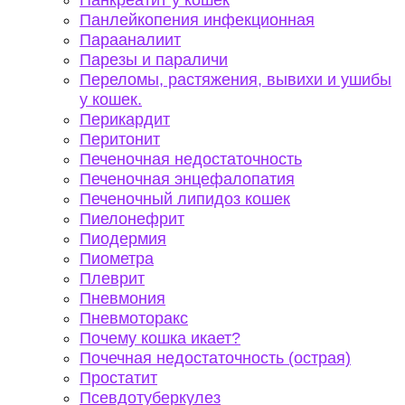
Панкреатит у кошек
Панлейкопения инфекционная
Парааналиит
Парезы и параличи
Переломы, растяжения, вывихи и ушибы
у кошек.
Перикардит
Перитонит
Печеночная недостаточность
Печеночная энцефалопатия
Печеночный липидоз кошек
Пиелонефрит
Пиодермия
Пиометра
Плеврит
Пневмония
Пневмоторакс
Почему кошка икает?
Почечная недостаточность (острая)
Простатит
Псевдотуберкулез