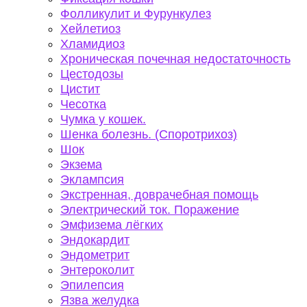
Фолликулит и Фурункулез
Хейлетиоз
Хламидиоз
Хроническая почечная недостаточность
Цестодозы
Цистит
Чесотка
Чумка у кошек.
Шенка болезнь. (Споротрихоз)
Шок
Экзема
Эклампсия
Экстренная, доврачебная помощь
Электрический ток. Поражение
Эмфизема лёгких
Эндокардит
Эндометрит
Энтероколит
Эпилепсия
Язва желудка