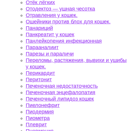
Отёк лёгких
Отодектоз — ушная чесотка
Отравления у кошек.
Ошейники против блох для кошек.
Панариций
Панкреатит у кошек
Панлейкопения инфекционная
Парааналиит
Парезы и параличи
Переломы, растяжения, вывихи и ушибы
у кошек.
Перикардит
Перитонит
Печеночная недостаточность
Печеночная энцефалопатия
Печеночный липидоз кошек
Пиелонефрит
Пиодермия
Пиометра
Плеврит