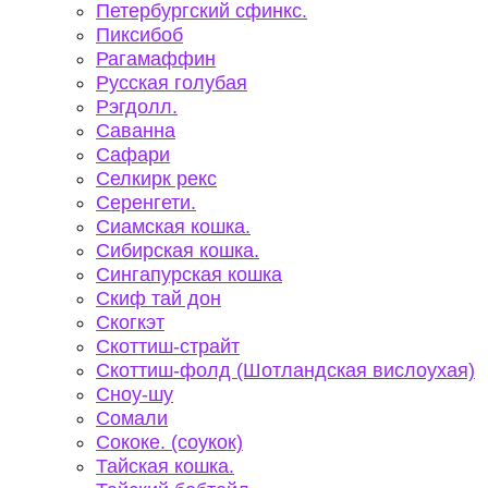
Петербургский сфинкс.
Пиксибоб
Рагамаффин
Русская голубая
Рэгдолл.
Саванна
Сафари
Селкирк рекс
Серенгети.
Сиамская кошка.
Сибирская кошка.
Сингапурская кошка
Скиф тай дон
Скогкэт
Скоттиш-страйт
Скоттиш-фолд (Шотландская вислоухая)
Сноу-шу
Сомали
Сококе. (соукок)
Тайская кошка.