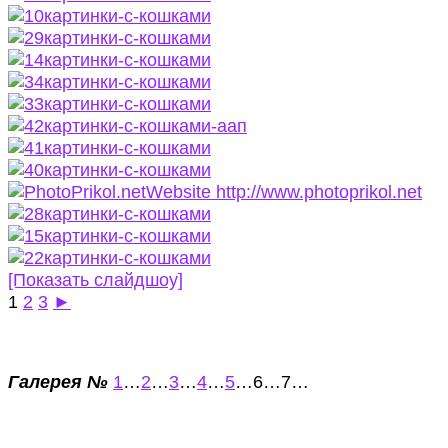
[Показать слайдшоу]
1
2
3
►
Галерея №
1
…
2
…
3
…
4
…
5
…6…7…