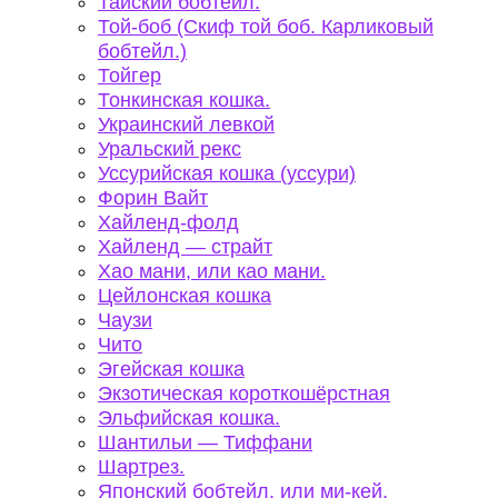
Тайский бобтейл.
Той-боб (Скиф той боб. Карликовый
бобтейл.)
Тойгер
Тонкинская кошка.
Украинский левкой
Уральский рекс
Уссурийская кошка (уссури)
Форин Вайт
Хайленд-фолд
Хайленд — страйт
Хао мани, или као мани.
Цейлонская кошка
Чаузи
Чито
Эгейская кошка
Экзотическая короткошёрстная
Эльфийская кошка.
Шантильи — Тиффани
Шартрез.
Японский бобтейл, или ми-кей.