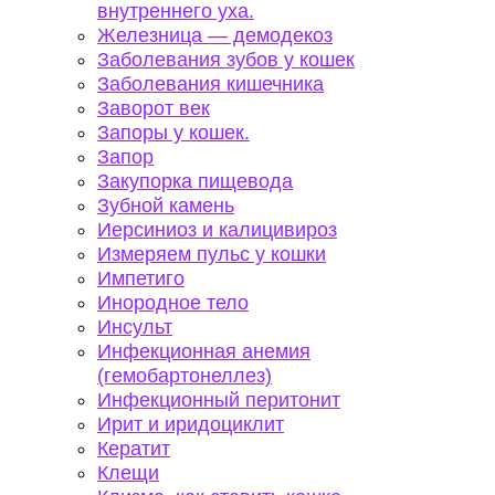
внутреннего уха.
Железница — демодекоз
Заболевания зубов у кошек
Заболевания кишечника
Заворот век
Запоры у кошек.
Запор
Закупорка пищевода
Зубной камень
Иерсиниоз и калицивироз
Измеряем пульс у кошки
Импетиго
Инородное тело
Инсульт
Инфекционная анемия
(гемобартонеллез)
Инфекционный перитонит
Ирит и иридоциклит
Кератит
Клещи