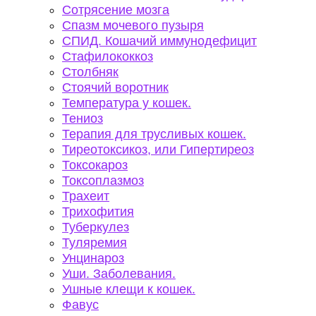
Сотрясение мозга
Спазм мочевого пузыря
СПИД. Кошачий иммунодефицит
Стафилококкоз
Столбняк
Стоячий воротник
Температура у кошек.
Тениоз
Терапия для трусливых кошек.
Тиреотоксикоз, или Гипертиреоз
Токсокароз
Токсоплазмоз
Трахеит
Трихофития
Туберкулез
Туляремия
Унцинароз
Уши. Заболевания.
Ушные клещи к кошек.
Фавус