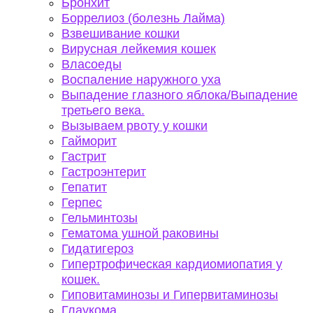
Бронхит
Боррелиоз (болезнь Лайма)
Взвешивание кошки
Вирусная лейкемия кошек
Власоеды
Воспаление наружного уха
Выпадение глазного яблока/Выпадение
третьего века.
Вызываем рвоту у кошки
Гайморит
Гастрит
Гастроэнтерит
Гепатит
Герпес
Гельминтозы
Гематома ушной раковины
Гидатигероз
Гипертрофическая кардиомиопатия у
кошек.
Гиповитаминозы и Гипервитаминозы
Глаукома