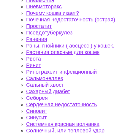
Пневмония
Пневмоторакс
Почему кошка икает?
Почечная недостаточность (острая)
Простатит
Псевдотуберкулез
Ранения
Раны, гнойники ( абсцесс ) у кошек.
Растения опасные для кошек
Рвота
Ринит
Ринотрахеит инфекционный
Сальмонеллез
Сальный хвост
Сахарный диабет
Себорея
Сердечная недостаточность
Синовит
Синусит
Системная красная волчанка
Солнечный, или тепловой удар