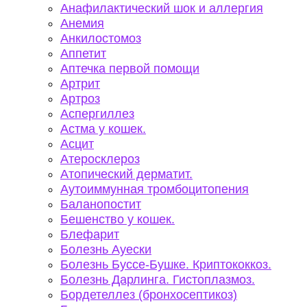
Анафилактический шок и аллергия
Анемия
Анкилостомоз
Аппетит
Аптечка первой помощи
Артрит
Артроз
Аспергиллез
Астма у кошек.
Асцит
Атеросклероз
Атопический дерматит.
Аутоиммунная тромбоцитопения
Баланопостит
Бешенство у кошек.
Блефарит
Болезнь Ауески
Болезнь Буссе-Бушке. Криптококкоз.
Болезнь Дарлинга. Гистоплазмоз.
Бордетеллез (бронхосептикоз)