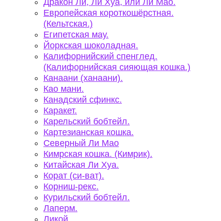
Дракон Ли, Ли Хуа, или Ли Мао.
Европейская короткошёрстная.
(Кельтская.)
Египетская мау.
Йоркская шоколадная.
Калифорнийский спенглед.
(Калифорнийская сияющая кошка.)
Канаани (ханаани).
Као мани.
Канадский сфинкс.
Каракет.
Карельский бобтейл.
Картезианская кошка.
Северный Ли Мао
Кимрская кошка. (Кимрик).
Китайская Ли Хуа.
Корат (си-ват).
Корниш-рекс.
Курильский бобтейл.
Лаперм.
Ликой.