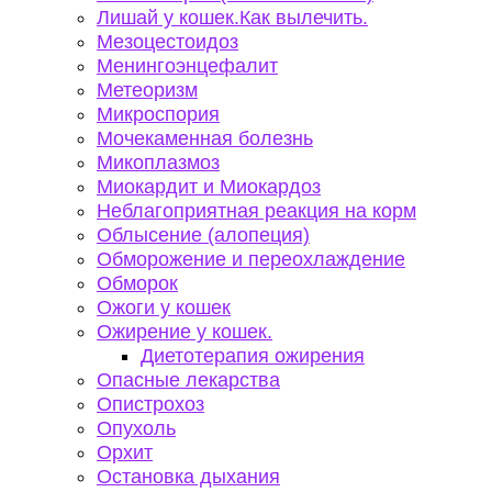
Лишай у кошек.Как вылечить.
Мезоцестоидоз
Менингоэнцефалит
Метеоризм
Микроспория
Мочекаменная болезнь
Микоплазмоз
Миокардит и Миокардоз
Неблагоприятная реакция на корм
Облысение (алопеция)
Обморожение и переохлаждение
Обморок
Ожоги у кошек
Ожирение у кошек.
Диетотерапия ожирения
Опасные лекарства
Опистрохоз
Опухоль
Орхит
Остановка дыхания