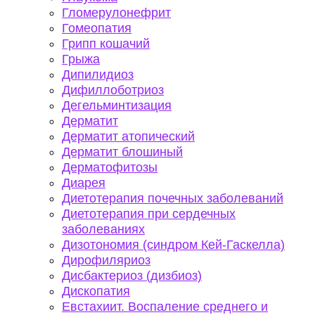
Гломерулонефрит
Гомеопатия
Грипп кошачий
Грыжа
Дипилидиоз
Дифиллоботриоз
Дегельминтизация
Дерматит
Дерматит атопический
Дерматит блошиный
Дерматофитозы
Диарея
Диетотерапия почечных заболеваний
Диетотерапия при сердечных
заболеваниях
Дизотономия (синдром Кей-Гаскелла)
Дирофиляриоз
Дисбактериоз (дизбиоз)
Дископатия
Евстахиит. Воспаление среднего и