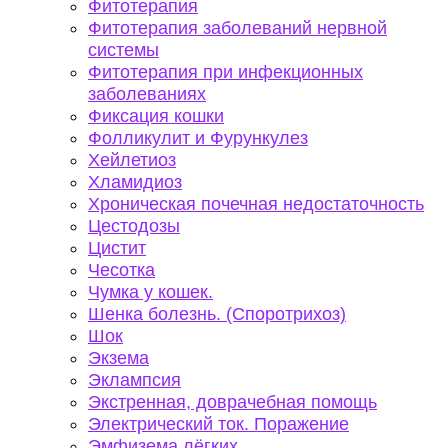
Фитотерапия
Фитотерапия заболеваний нервной
системы
Фитотерапия при инфекционных
заболеваниях
Фиксация кошки
Фолликулит и Фурункулез
Хейлетиоз
Хламидиоз
Хроническая почечная недостаточность
Цестодозы
Цистит
Чесотка
Чумка у кошек.
Шенка болезнь. (Споротрихоз)
Шок
Экзема
Эклампсия
Экстренная, доврачебная помощь
Электрический ток. Поражение
Эмфизема лёгких