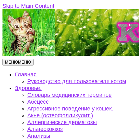
Skip to Main Content
МЕНЮ
МЕНЮ
Главная
Руководство для пользователя котом
Здоровье.
Словарь медицинских терминов
Абсцесс
Агрессивное поведение у кошек.
Акне (остеофолликулит )
Аллергические дерматозы
Альвеококкоз
Анализы