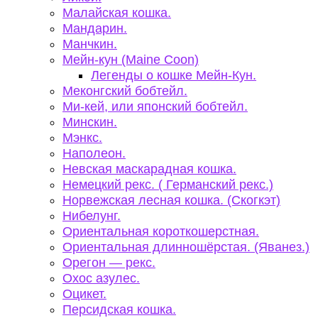
Малайская кошка.
Мандарин.
Манчкин.
Мейн-кун (Maine Coon)
Легенды о кошке Мейн-Кун.
Меконгский бобтейл.
Ми-кей, или японский бобтейл.
Минскин.
Мэнкс.
Наполеон.
Невская маскарадная кошка.
Немецкий рекс. ( Германский рекс.)
Норвежская лесная кошка. (Скогкэт)
Нибелунг.
Ориентальная короткошерстная.
Ориентальная длинношёрстая. (Яванез.)
Орегон — рекс.
Охос азулес.
Оцикет.
Персидская кошка.