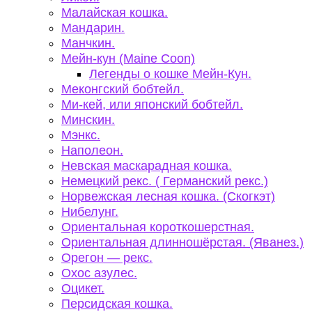
Малайская кошка.
Мандарин.
Манчкин.
Мейн-кун (Maine Coon)
Легенды о кошке Мейн-Кун.
Меконгский бобтейл.
Ми-кей, или японский бобтейл.
Минскин.
Мэнкс.
Наполеон.
Невская маскарадная кошка.
Немецкий рекс. ( Германский рекс.)
Норвежская лесная кошка. (Скогкэт)
Нибелунг.
Ориентальная короткошерстная.
Ориентальная длинношёрстая. (Яванез.)
Орегон — рекс.
Охос азулес.
Оцикет.
Персидская кошка.