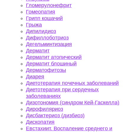
Гломерулонефрит
Гомеопатия
Грипп кошачий
Грыжа
Дипилидиоз
Дифиллоботриоз
Дегельминтизация
Дерматит
Дерматит атопический
Дерматит блошиный
Дерматофитозы
Диарея
Диетотерапия почечных заболеваний
Диетотерапия при сердечных
заболеваниях
Дизотономия (синдром Кей-Гаскелла)
Дирофиляриоз
Дисбактериоз (дизбиоз)
Дископатия
Евстахиит. Воспаление среднего и