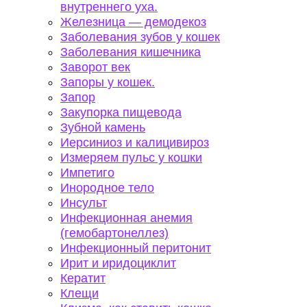
внутреннего уха.
Железница — демодекоз
Заболевания зубов у кошек
Заболевания кишечника
Заворот век
Запоры у кошек.
Запор
Закупорка пищевода
Зубной камень
Иерсиниоз и калицивироз
Измеряем пульс у кошки
Импетиго
Инородное тело
Инсульт
Инфекционная анемия
(гемобартонеллез)
Инфекционный перитонит
Ирит и иридоциклит
Кератит
Клещи