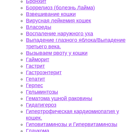
Бронхит
Боррелиоз (болезнь Лайма)
Взвешивание кошки
Вирусная лейкемия кошек
Власоеды
Воспаление наружного уха
Выпадение глазного яблока/Выпадение
третьего века.
Вызываем рвоту у кошки
Гайморит
Гастрит
Гастроэнтерит
Гепатит
Герпес
Гельминтозы
Гематома ушной раковины
Гидатигероз
Гипертрофическая кардиомиопатия у
кошек.
Гиповитаминозы и Гипервитаминозы
Глаукома