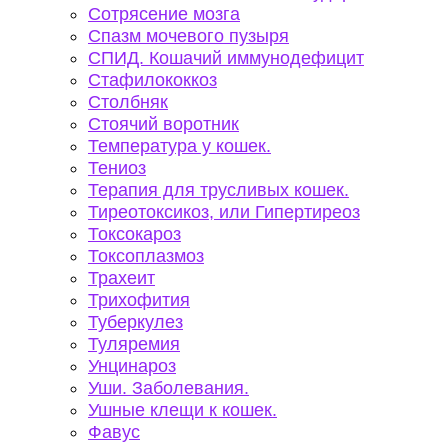
Сотрясение мозга
Спазм мочевого пузыря
СПИД. Кошачий иммунодефицит
Стафилококкоз
Столбняк
Стоячий воротник
Температура у кошек.
Тениоз
Терапия для трусливых кошек.
Тиреотоксикоз, или Гипертиреоз
Токсокароз
Токсоплазмоз
Трахеит
Трихофития
Туберкулез
Туляремия
Унцинароз
Уши. Заболевания.
Ушные клещи к кошек.
Фавус