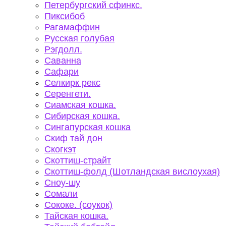
Петербургский сфинкс.
Пиксибоб
Рагамаффин
Русская голубая
Рэгдолл.
Саванна
Сафари
Селкирк рекс
Серенгети.
Сиамская кошка.
Сибирская кошка.
Сингапурская кошка
Скиф тай дон
Скогкэт
Скоттиш-страйт
Скоттиш-фолд (Шотландская вислоухая)
Сноу-шу
Сомали
Сококе. (соукок)
Тайская кошка.