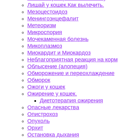
Лишай у кошек.Как вылечить.
Мезоцестоидоз
Менингоэнцефалит
Метеоризм
Микроспория
Мочекаменная болезнь
Микоплазмоз
Миокардит и Миокардоз
Неблагоприятная реакция на корм
Облысение (алопеция)
Обморожение и переохлаждение
Обморок
Ожоги у кошек
Ожирение у кошек.
Диетотерапия ожирения
Опасные лекарства
Опистрохоз
Опухоль
Орхит
Остановка дыхания