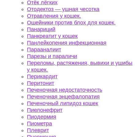
Отёк лёгких
Отодектоз — ушная чесотка
Отравления у кошек.
Ошейники против блох для кошек.
Панариций
Панкреатит у кошек
Панлейкопения инфекционная
Парааналиит
Парезы и параличи
Переломы, растяжения, вывихи и ушибы
у кошек.
Перикардит
Перитонит
Печеночная недостаточность
Печеночная энцефалопатия
Печеночный липидоз кошек
Пиелонефрит
Пиодермия
Пиометра
Плеврит