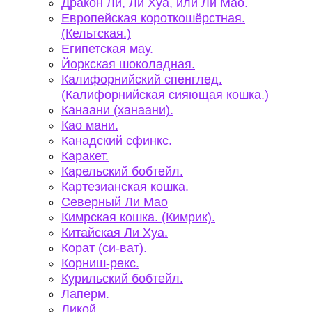
Дракон Ли, Ли Хуа, или Ли Мао.
Европейская короткошёрстная.
(Кельтская.)
Египетская мау.
Йоркская шоколадная.
Калифорнийский спенглед.
(Калифорнийская сияющая кошка.)
Канаани (ханаани).
Као мани.
Канадский сфинкс.
Каракет.
Карельский бобтейл.
Картезианская кошка.
Северный Ли Мао
Кимрская кошка. (Кимрик).
Китайская Ли Хуа.
Корат (си-ват).
Корниш-рекс.
Курильский бобтейл.
Лаперм.
Ликой.