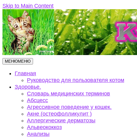
Skip to Main Content
МЕНЮ
МЕНЮ
Главная
Руководство для пользователя котом
Здоровье.
Словарь медицинских терминов
Абсцесс
Агрессивное поведение у кошек.
Акне (остеофолликулит )
Аллергические дерматозы
Альвеококкоз
Анализы