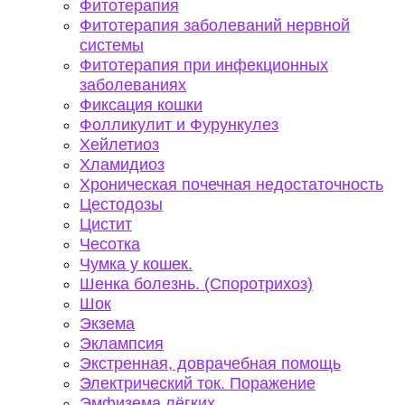
Фитотерапия
Фитотерапия заболеваний нервной
системы
Фитотерапия при инфекционных
заболеваниях
Фиксация кошки
Фолликулит и Фурункулез
Хейлетиоз
Хламидиоз
Хроническая почечная недостаточность
Цестодозы
Цистит
Чесотка
Чумка у кошек.
Шенка болезнь. (Споротрихоз)
Шок
Экзема
Эклампсия
Экстренная, доврачебная помощь
Электрический ток. Поражение
Эмфизема лёгких