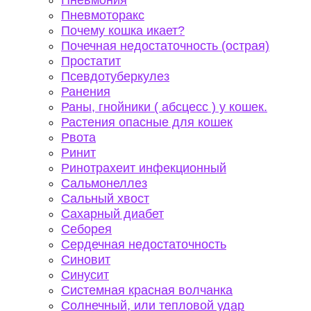
Пневмония
Пневмоторакс
Почему кошка икает?
Почечная недостаточность (острая)
Простатит
Псевдотуберкулез
Ранения
Раны, гнойники ( абсцесс ) у кошек.
Растения опасные для кошек
Рвота
Ринит
Ринотрахеит инфекционный
Сальмонеллез
Сальный хвост
Сахарный диабет
Себорея
Сердечная недостаточность
Синовит
Синусит
Системная красная волчанка
Солнечный, или тепловой удар