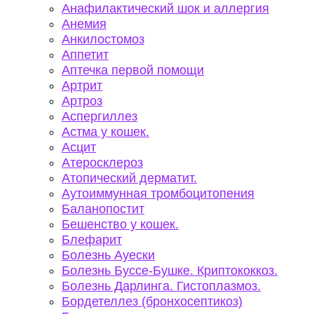
Анафилактический шок и аллергия
Анемия
Анкилостомоз
Аппетит
Аптечка первой помощи
Артрит
Артроз
Аспергиллез
Астма у кошек.
Асцит
Атеросклероз
Атопический дерматит.
Аутоиммунная тромбоцитопения
Баланопостит
Бешенство у кошек.
Блефарит
Болезнь Ауески
Болезнь Буссе-Бушке. Криптококкоз.
Болезнь Дарлинга. Гистоплазмоз.
Бордетеллез (бронхосептикоз)