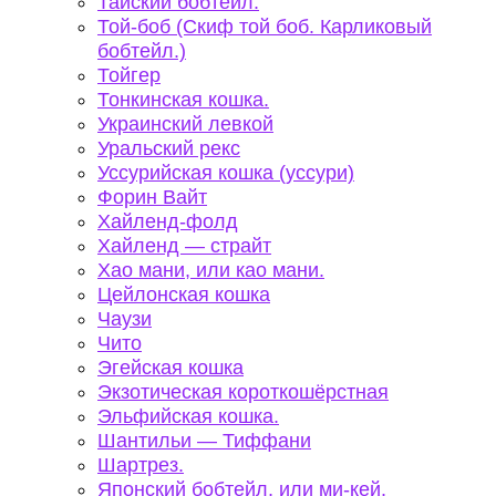
Тайский бобтейл.
Той-боб (Скиф той боб. Карликовый
бобтейл.)
Тойгер
Тонкинская кошка.
Украинский левкой
Уральский рекс
Уссурийская кошка (уссури)
Форин Вайт
Хайленд-фолд
Хайленд — страйт
Хао мани, или као мани.
Цейлонская кошка
Чаузи
Чито
Эгейская кошка
Экзотическая короткошёрстная
Эльфийская кошка.
Шантильи — Тиффани
Шартрез.
Японский бобтейл, или ми-кей.