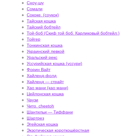
Сноу-шу
Сомали
Сококе. (соукок)
Тайская кошка
Тайский бобтейл
Той-боб (Скиф той боб. Карликовый бобтейл.)
Тойгер
Тонкинская кошка
Украинский левкой
Уральский рекс
Уссурийская кошка (уссури)
Форин Вайт
Хайленд-фолд
Хайленд — страйт
Хао мани (као мани)
Цейлонская кошка
Чаузи
Чито. cheetoh
Шантильи — Тиффани
Шартрез
Эгейская кошка
Экзотическая короткошёрстная