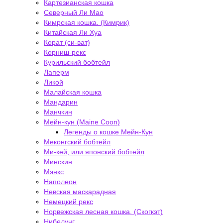
Картезианская кошка
Северный Ли Мао
Кимрская кошка. (Кимрик)
Китайская Ли Хуа
Корат (си-ват)
Корниш-рекс
Курильский бобтейл
Лаперм
Ликой
Малайская кошка
Мандарин
Манчкин
Мейн-кун (Maine Coon)
Легенды о кошке Мейн-Кун
Меконгский бобтейл
Ми-кей, или японский бобтейл
Минскин
Мэнкс
Наполеон
Невская маскарадная
Немецкий рекс
Норвежская лесная кошка. (Скогкэт)
Нибелунг