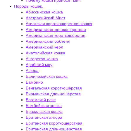
Почему кошки приносят мяч
Породы кошек.
Абиссинская кошка
Австралийский Мист
Азиатская короткошерстная кошка
Американская жесткошерстная
Американская короткошёрстая
Американский бобтейл
Американский керл
Анатолийская кошка
Ангорская кошка
Арабский мау
Ашера
Балинезийская кошка
Бамбино
Бенгальская короткошёрстая
Бирманская длинношёрстая
Богемский рекс
Бомбейская кошка
Бразильская кошка
Британская ангора
Британская короткошерстная
Британская длинношерстная