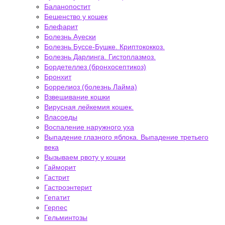
Баланопостит
Бешенство у кошек
Блефарит
Болезнь Ауески
Болезнь Буссе-Бушке. Криптококкоз.
Болезнь Дарлинга. Гистоплазмоз.
Бордетеллез (бронхосептикоз)
Бронхит
Боррелиоз (болезнь Лайма)
Взвешивание кошки
Вирусная лейкемия кошек.
Власоеды
Воспаление наружного уха
Выпадение глазного яблока. Выпадение третьего
века
Вызываем рвоту у кошки
Гайморит
Гастрит
Гастроэнтерит
Гепатит
Герпес
Гельминтозы