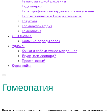
Гематома ушной раковины
Гидатигероз
Гипертрофическая кардиомиопатия у кошек.
Гиповитаминозы и Гипервитаминозы
Глаукома
Гломерулонефрит
Гомеопатия
О СОБАКАХ
Большие породы собак
Удивил!
Кошки и собаки умнее младенцев
Ягуар, или леопард?
Просто кошки!
Карта сайта
Гомеопатия
Все мы знаем, что кошки – существа удивительные, и говорят, у