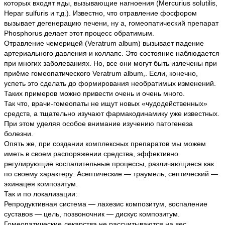
которых входят яды, вызывающие нагноения (Mercurius solutilis,
Heрar sulfuris и т.д.). Известно, что отравление фосфором
вызывает дегенерацию печени, ну а, гомеопатический препарат
Рhosрhorus делает этот процесс обратимым.
Отравление чемерицей (Veratrum album) вызывает падение
артериального давления и коллапс. Это состояние наблюдается
при многих заболеваниях. Но, все они могут быть излечены при
приёме гомеопатического Veratrum album,. Если, конечно,
успеть это сделать до формирования необратимых изменений.
Таких примеров можно привести очень и очень много.
Так что, врачи-гомеопаты не ищут новых «чудодейственных»
средств, а тщательно изучают фармакодинамику уже известных.
При этом уделяя особое внимание изучению патогенеза
болезни.
Опять же, при создании комплексных препаратов мы можем
иметь в своем распоряжении средства, эффективно
регулирующие воспалительные процессы, различающиеся как
по своему характеру: Асептические — траумель, септический —
эхинацея композитум.
Так и по локализации:
Репродуктивная система — лахезис композитум, воспаление
суставов — цель, позвоночник — дискус композитум.
Гомеопатические лекарства не рассчитываются на вес