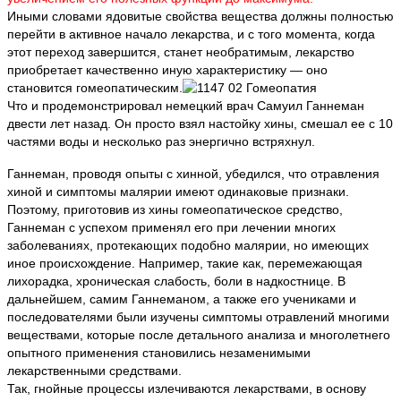
Иными словами ядовитые свойства вещества должны полностью
перейти в активное начало лекарства, и с того момента, когда
этот переход завершится, станет необратимым, лекарство
приобретает качественно иную характеристику — оно
становится гомеопатическим.
Что и продемонстрировал немецкий врач Самуил Ганнеман
двести лет назад. Он просто взял настойку хины, смешал ее с 10
частями воды и несколько раз энергично встряхнул.
Ганнеман, проводя опыты с хинной, убедился, что отравления
хиной и симптомы малярии имеют одинаковые признаки.
Поэтому, приготовив из хины гомеопатическое средство,
Ганнеман с успехом применял его при лечении многих
заболеваниях, протекающих подобно малярии, но имеющих
иное происхождение. Например, такие как, перемежающая
лихорадка, хроническая слабость, боли в надкостнице. В
дальнейшем, самим Ганнеманом, а также его учениками и
последователями были изучены симптомы отравлений многими
веществами, которые после детального анализа и многолетнего
опытного применения становились незаменимыми
лекарственными средствами.
Так, гнойные процессы излечиваются лекарствами, в основу