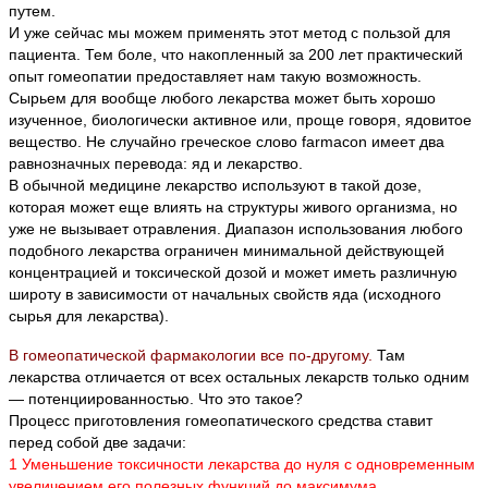
путем.
И уже сейчас мы можем применять этот метод с пользой для
пациента. Тем боле, что накопленный за 200 лет практический
опыт гомеопатии предоставляет нам такую возможность.
Сырьем для вообще любого лекарства может быть хорошо
изученное, биологически активное или, проще говоря, ядовитое
вещество. Не случайно греческое слово farmacon имеет два
равнозначных перевода: яд и лекарство.
В обычной медицине лекарство используют в такой дозе,
которая может еще влиять на структуры живого организма, но
уже не вызывает отравления. Диапазон использования любого
подобного лекарства ограничен минимальной действующей
концентрацией и токсической дозой и может иметь различную
широту в зависимости от начальных свойств яда (исходного
сырья для лекарства).
В гомеопатической фармакологии все по-другому.
Там
лекарства отличается от всех остальных лекарств только одним
— потенциированностью. Что это такое?
Процесс приготовления гомеопатического средства ставит
перед собой две задачи:
1 Уменьшение токсичности лекарства до нуля с одновременным
увеличением его полезных функций до максимума.