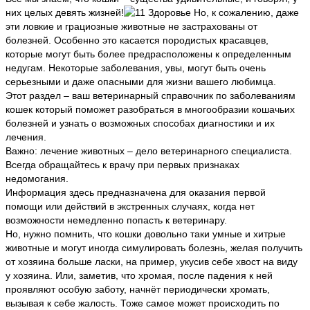
них целых девять жизней!
Но, к сожалению, даже
эти ловкие и грациозные животные не застрахованы от
болезней. Особенно это касается породистых красавцев,
которые могут быть более предрасположены к определенным
недугам. Некоторые заболевания, увы, могут быть очень
серьезными и даже опасными для жизни вашего любимца.
Этот раздел – ваш ветеринарный справочник по заболеваниям
кошек который поможет разобраться в многообразии кошачьих
болезней и узнать о возможных способах диагностики и их
лечения.
Важно: лечение животных – дело ветеринарного специалиста.
Всегда обращайтесь к врачу при первых признаках
недомогания.
Информация здесь предназначена для оказания первой
помощи или действий в экстренных случаях, когда нет
возможности немедленно попасть к ветеринару.
Но, нужно помнить, что кошки довольно таки умные и хитрые
животные и могут иногда симулировать болезнь, желая получить
от хозяина больше ласки, на пример, укусив себе хвост на виду
у хозяина. Или, заметив, что хромая, после падения к ней
проявляют особую заботу, начнёт периодически хромать,
вызывая к себе жалость. Тоже самое может происходить по