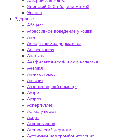
Эльфийская кошка
Японский бобтейл, или ми-кей
Яванез
Здоровье
Абсцесс
Агрессивное поведение у кошки
Анке
Аллергические дерматозы
Альвеококкоз
Анализы
Анафилактический шок и аллергия
Анемия
Анкилостомоз
Аппетит
Аптечка первой помощи
Артрит
Артроз
Аспергиллез
Астма у кошек
Асцит
Атеросклероз
Атопический дерматит
Аутоиммунная тромбоцитопения