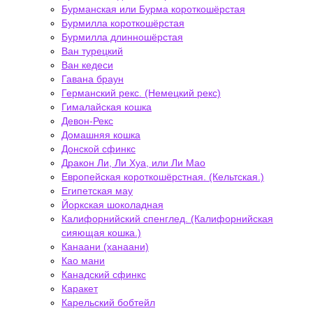
Бурманская или Бурма короткошёрстая
Бурмилла короткошёрстая
Бурмилла длинношёрстая
Ван турецкий
Ван кедеси
Гавана браун
Германский рекс. (Немецкий рекс)
Гималайская кошка
Девон-Рекс
Домашняя кошка
Донской сфинкс
Дракон Ли, Ли Хуа, или Ли Мао
Европейская короткошёрстная. (Кельтская.)
Египетская мау
Йоркская шоколадная
Калифорнийский спенглед. (Калифорнийская
сияющая кошка.)
Канаани (ханаани)
Као мани
Канадский сфинкс
Каракет
Карельский бобтейл