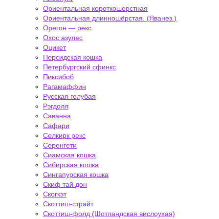
Ориентальная короткошерстная
Ориентальная длинношёрстая. (Яванез.)
Орегон — рекс
Охос азулес
Оцикет
Персидская кошка
Петербургский сфинкс
Пиксибоб
Рагамаффин
Русская голубая
Рэгдолл
Саванна
Сафари
Селкирк рекс
Серенгети
Сиамская кошка
Сибирская кошка
Сингапурская кошка
Скиф тай дон
Скогкэт
Скоттиш-страйт
Скоттиш-фолд (Шотландская вислоухая)