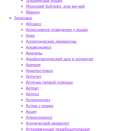
Эльфийская кошка
Японский бобтейл, или ми-кей
Яванез
Здоровье
Абсцесс
Агрессивное поведение у кошки
Анке
Аллергические дерматозы
Альвеококкоз
Анализы
Анафилактический шок и аллергия
Анемия
Анкилостомоз
Аппетит
Аптечка первой помощи
Артрит
Артроз
Аспергиллез
Астма у кошек
Асцит
Атеросклероз
Атопический дерматит
Аутоиммунная тромбоцитопения