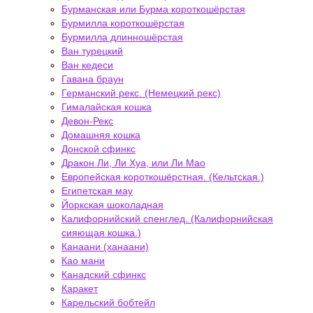
Бурманская или Бурма короткошёрстая
Бурмилла короткошёрстая
Бурмилла длинношёрстая
Ван турецкий
Ван кедеси
Гавана браун
Германский рекс. (Немецкий рекс)
Гималайская кошка
Девон-Рекс
Домашняя кошка
Донской сфинкс
Дракон Ли, Ли Хуа, или Ли Мао
Европейская короткошёрстная. (Кельтская.)
Египетская мау
Йоркская шоколадная
Калифорнийский спенглед. (Калифорнийская
сияющая кошка.)
Канаани (ханаани)
Као мани
Канадский сфинкс
Каракет
Карельский бобтейл