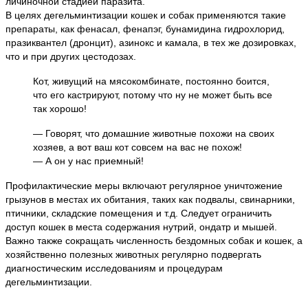
личиночной стадией паразита.
В целях дегельминтизации кошек и собак применяются такие
препараты, как фенасал, фенапэг, бунамидина гидрохлорид,
празиквантел (дронцит), азинокс и камала, в тех же дозировках,
что и при других цестодозах.
Кот, живущий на мясокомбинате, постоянно боится,
что его кастрируют, потому что ну не может быть все
так хорошо!
— Говорят, что домашние животные похожи на своих
хозяев, а вот ваш кот совсем на вас не похож!
— А он у нас приемный!
Профилактические меры включают регулярное уничтожение
грызунов в местах их обитания, таких как подвалы, свинарники,
птичники, складские помещения и т.д. Следует ограничить
доступ кошек в места содержания нутрий, ондатр и мышей.
Важно также сокращать численность бездомных собак и кошек, а
хозяйственно полезных животных регулярно подвергать
диагностическим исследованиям и процедурам
дегельминтизации.