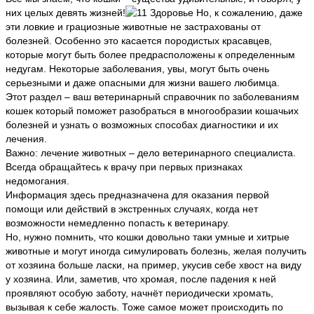
них целых девять жизней!
Но, к сожалению, даже
эти ловкие и грациозные животные не застрахованы от
болезней. Особенно это касается породистых красавцев,
которые могут быть более предрасположены к определенным
недугам. Некоторые заболевания, увы, могут быть очень
серьезными и даже опасными для жизни вашего любимца.
Этот раздел – ваш ветеринарный справочник по заболеваниям
кошек который поможет разобраться в многообразии кошачьих
болезней и узнать о возможных способах диагностики и их
лечения.
Важно: лечение животных – дело ветеринарного специалиста.
Всегда обращайтесь к врачу при первых признаках
недомогания.
Информация здесь предназначена для оказания первой
помощи или действий в экстренных случаях, когда нет
возможности немедленно попасть к ветеринару.
Но, нужно помнить, что кошки довольно таки умные и хитрые
животные и могут иногда симулировать болезнь, желая получить
от хозяина больше ласки, на пример, укусив себе хвост на виду
у хозяина. Или, заметив, что хромая, после падения к ней
проявляют особую заботу, начнёт периодически хромать,
вызывая к себе жалость. Тоже самое может происходить по