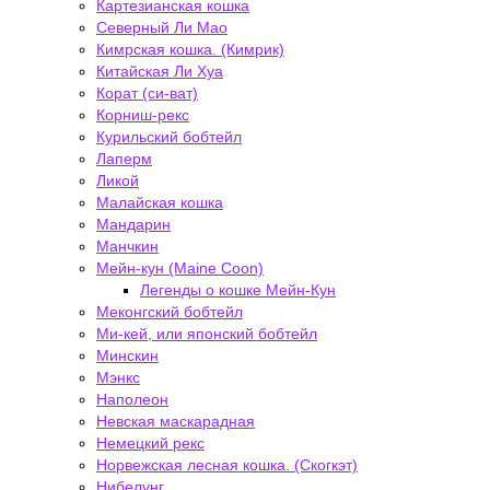
Картезианская кошка
Северный Ли Мао
Кимрская кошка. (Кимрик)
Китайская Ли Хуа
Корат (си-ват)
Корниш-рекс
Курильский бобтейл
Лаперм
Ликой
Малайская кошка
Мандарин
Манчкин
Мейн-кун (Maine Coon)
Легенды о кошке Мейн-Кун
Меконгский бобтейл
Ми-кей, или японский бобтейл
Минскин
Мэнкс
Наполеон
Невская маскарадная
Немецкий рекс
Норвежская лесная кошка. (Скогкэт)
Нибелунг