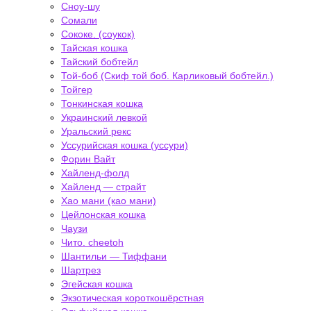
Сноу-шу
Сомали
Сококе. (соукок)
Тайская кошка
Тайский бобтейл
Той-боб (Скиф той боб. Карликовый бобтейл.)
Тойгер
Тонкинская кошка
Украинский левкой
Уральский рекс
Уссурийская кошка (уссури)
Форин Вайт
Хайленд-фолд
Хайленд — страйт
Хао мани (као мани)
Цейлонская кошка
Чаузи
Чито. cheetoh
Шантильи — Тиффани
Шартрез
Эгейская кошка
Экзотическая короткошёрстная