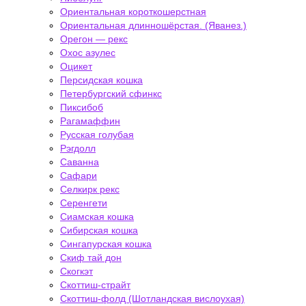
Ориентальная короткошерстная
Ориентальная длинношёрстая. (Яванез.)
Орегон — рекс
Охос азулес
Оцикет
Персидская кошка
Петербургский сфинкс
Пиксибоб
Рагамаффин
Русская голубая
Рэгдолл
Саванна
Сафари
Селкирк рекс
Серенгети
Сиамская кошка
Сибирская кошка
Сингапурская кошка
Скиф тай дон
Скогкэт
Скоттиш-страйт
Скоттиш-фолд (Шотландская вислоухая)