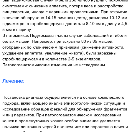
Был зафиксирован случай гибели 250 из 480 нутрий с похожими
симптомами: снижение аппетита, потеря веса и расстройство
пищеварения, иногда с нервными проявлениями. При вскрытии
в печени обнаружено 14-15 личинок цестод размером 10-12 мм
в диаметре, а стробилоцеркусы достигали 8-10 см в длину и 4,5-
5 мм в ширину.
В питомниках Подмосковья часты случаи заболеваний и гибели
белых мышей. Например, при вскрытии 80 из 85 мышей,
отобранных по клиническим признакам (снижение активности,
ухудшение аппетита, увеличение живота), были заражены
стробилоцеркусами в количестве 2-5 экземпляров.
Патологоанатомические изменения не исследованы.
Лечение:
Постановка диагноза осуществляется на основе комплексного
подхода, включающего анализ эпизоотологической ситуации и
исследование образцов фекалий для обнаружения фрагментов
и яиц паразитов. При патологоанатомическом исследовании
кошек и промежуточных хозяев особое внимание уделяется
наличию ленточных червей в кишечнике или поражению печени