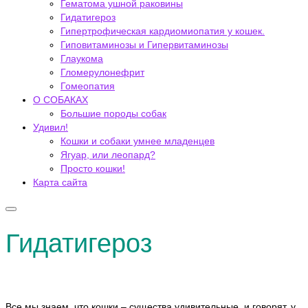
Гематома ушной раковины
Гидатигероз
Гипертрофическая кардиомиопатия у кошек.
Гиповитаминозы и Гипервитаминозы
Глаукома
Гломерулонефрит
Гомеопатия
О СОБАКАХ
Большие породы собак
Удивил!
Кошки и собаки умнее младенцев
Ягуар, или леопард?
Просто кошки!
Карта сайта
Гидатигероз
Все мы знаем, что кошки – существа удивительные, и говорят, у