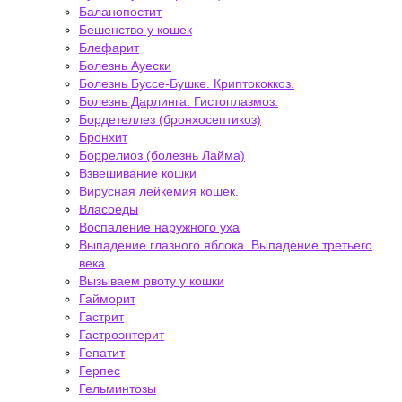
Баланопостит
Бешенство у кошек
Блефарит
Болезнь Ауески
Болезнь Буссе-Бушке. Криптококкоз.
Болезнь Дарлинга. Гистоплазмоз.
Бордетеллез (бронхосептикоз)
Бронхит
Боррелиоз (болезнь Лайма)
Взвешивание кошки
Вирусная лейкемия кошек.
Власоеды
Воспаление наружного уха
Выпадение глазного яблока. Выпадение третьего
века
Вызываем рвоту у кошки
Гайморит
Гастрит
Гастроэнтерит
Гепатит
Герпес
Гельминтозы