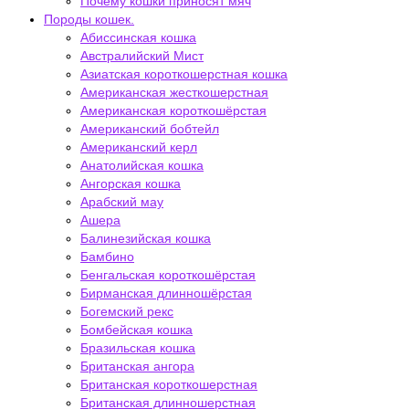
Почему кошки приносят мяч
Породы кошек.
Абиссинская кошка
Австралийский Мист
Азиатская короткошерстная кошка
Американская жесткошерстная
Американская короткошёрстая
Американский бобтейл
Американский керл
Анатолийская кошка
Ангорская кошка
Арабский мау
Ашера
Балинезийская кошка
Бамбино
Бенгальская короткошёрстая
Бирманская длинношёрстая
Богемский рекс
Бомбейская кошка
Бразильская кошка
Британская ангора
Британская короткошерстная
Британская длинношерстная